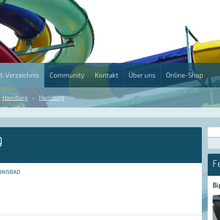
-Verzeichnis
Community
Kontakt
Über uns
Online-Shop
Hamburg
Hamburg
g
F
BNISBAD
Bi