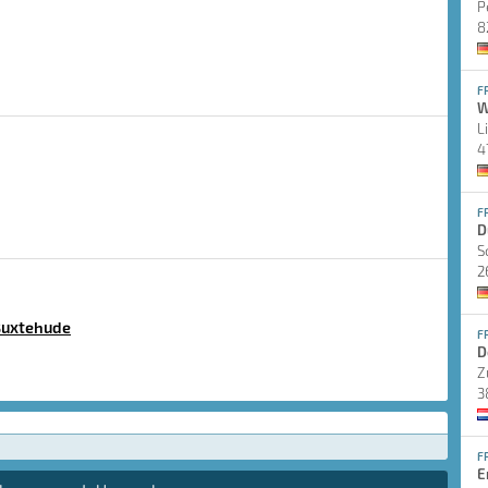
P
8
F
W
L
4
F
D
S
2
Buxtehude
F
D
Z
3
F
E