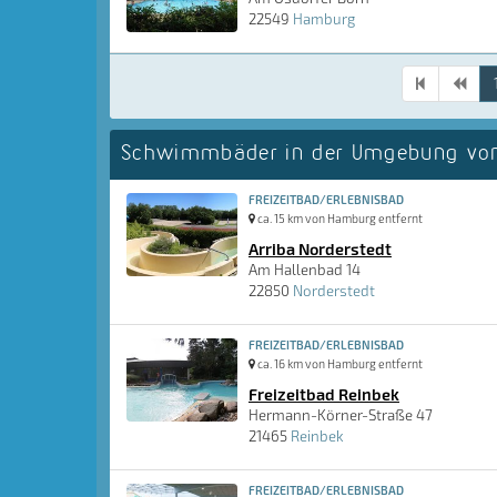
22549
Hamburg
Schwimmbäder in der Umgebung vo
FREIZEITBAD/ERLEBNISBAD
ca. 15 km von Hamburg entfernt
Arriba Norderstedt
Am Hallenbad 14
22850
Norderstedt
FREIZEITBAD/ERLEBNISBAD
ca. 16 km von Hamburg entfernt
Freizeitbad Reinbek
Hermann-Körner-Straße 47
21465
Reinbek
FREIZEITBAD/ERLEBNISBAD