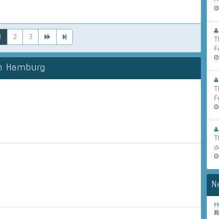
1
2
3
T
F
n Hamburg
T
F
T
d
N
F
R