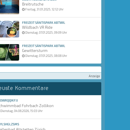
Breitrutsche
Freitag, 31.01.2025, 12:12 Uhr
FREIZEIT SÄNTISPARK ABTWIL
Wildbach VR Ride
Dienstag, 07.01.2025, 09:09 Uhr
FREIZEIT SÄNTISPARK ABTWIL
Gewittersturm
Dienstag, 07.01.2025, 08:08 Uhr
Anzeige
euste Kommentare
OWRQQIKFJJ
chwimmbad Fohrbach Zollikon
Dienstag, 04.08.2026, 15:03 Uhr
YLSHGLZSMS
allenbad Altstetten Zürich