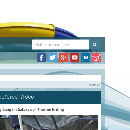
Anzeige
eatured Video
g Bang im Galaxy der Therme Erding