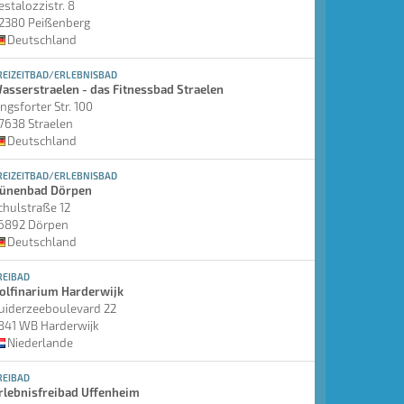
estalozzistr. 8
2380 Peißenberg
Deutschland
REIZEITBAD/ERLEBNISBAD
asserstraelen - das Fitnessbad Straelen
ingsforter Str. 100
7638 Straelen
Deutschland
REIZEITBAD/ERLEBNISBAD
ünenbad Dörpen
chulstraße 12
6892 Dörpen
Deutschland
REIBAD
olfinarium Harderwijk
uiderzeeboulevard 22
841 WB Harderwijk
Niederlande
REIBAD
rlebnisfreibad Uffenheim