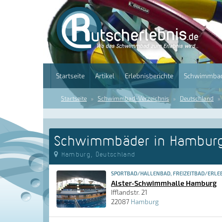
Startseite
Artikel
Erlebnisberichte
Schwimmbad
Startseite
Schwimmbad-Verzeichnis
Deutschland
Schwimmbäder in Hambur
Hamburg, Deutschland
SPORTBAD/HALLENBAD, FREIZEITBAD/ERLE
Alster-Schwimmhalle Hamburg
Ifflandstr. 21
22087
Hamburg