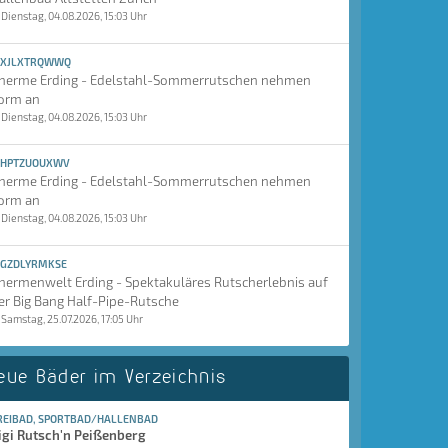
Dienstag, 04.08.2026, 15:03 Uhr
XJLXTRQWWQ
herme Erding - Edelstahl-Sommerrutschen nehmen
orm an
Dienstag, 04.08.2026, 15:03 Uhr
HPTZUOUXWV
herme Erding - Edelstahl-Sommerrutschen nehmen
orm an
Dienstag, 04.08.2026, 15:03 Uhr
GZDLYRMKSE
hermenwelt Erding - Spektakuläres Rutscherlebnis auf
er Big Bang Half-Pipe-Rutsche
Samstag, 25.07.2026, 17:05 Uhr
eue Bäder im Verzeichnis
REIBAD, SPORTBAD/HALLENBAD
igi Rutsch'n Peißenberg