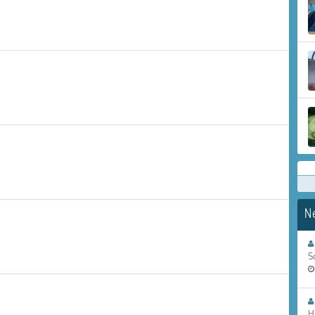
N
S
H