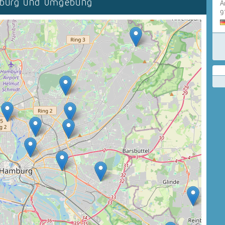
mburg und Umgebung
A
9