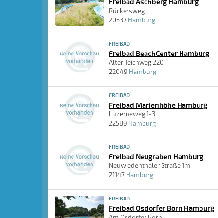
Freibad Aschberg Hamburg
Rückersweg
20537
Hamburg
FREIBAD
Freibad BeachCenter Hamburg
Alter Teichweg 220
22049
Hamburg
FREIBAD
Freibad Marienhöhe Hamburg
Luzerneweg 1-3
22589
Hamburg
FREIBAD
Freibad Neugraben Hamburg
Neuwiedenthaler Straße 1m
21147
Hamburg
FREIBAD
Freibad Osdorfer Born Hamburg
Am Osdorfer Born