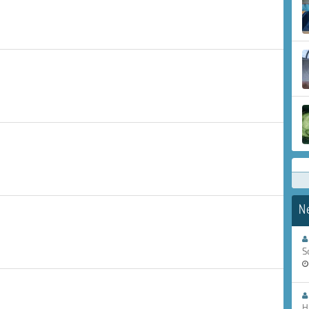
N
S
H