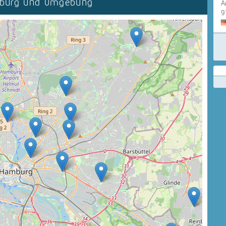
mburg und Umgebung
A
9