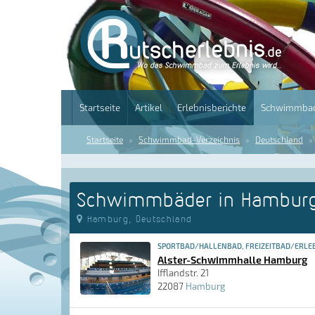
Startseite
Artikel
Erlebnisberichte
Schwimmbad
Startseite
Schwimmbad-Verzeichnis
Deutschland
Schwimmbäder in Hambur
Hamburg, Deutschland
SPORTBAD/HALLENBAD, FREIZEITBAD/ERLE
Alster-Schwimmhalle Hamburg
Ifflandstr. 21
22087
Hamburg