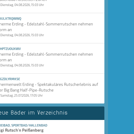
Dienstag, 04.08.2026, 15:03 Uhr
XJLXTRQWWQ
herme Erding - Edelstahl-Sommerrutschen nehmen
orm an
Dienstag, 04.08.2026, 15:03 Uhr
HPTZUOUXWV
herme Erding - Edelstahl-Sommerrutschen nehmen
orm an
Dienstag, 04.08.2026, 15:03 Uhr
GZDLYRMKSE
hermenwelt Erding - Spektakuläres Rutscherlebnis auf
er Big Bang Half-Pipe-Rutsche
Samstag, 25.07.2026, 17:05 Uhr
eue Bäder im Verzeichnis
REIBAD, SPORTBAD/HALLENBAD
igi Rutsch'n Peißenberg