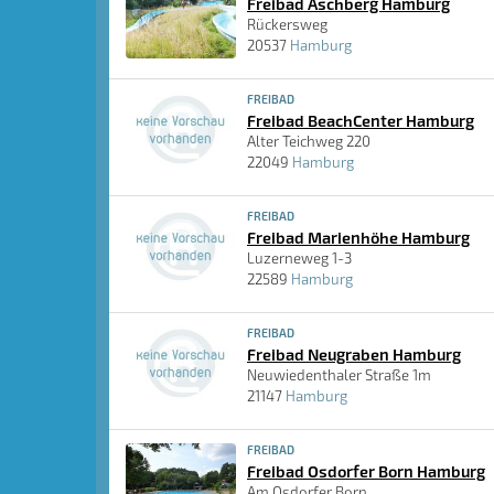
Freibad Aschberg Hamburg
Rückersweg
20537
Hamburg
FREIBAD
Freibad BeachCenter Hamburg
Alter Teichweg 220
22049
Hamburg
FREIBAD
Freibad Marienhöhe Hamburg
Luzerneweg 1-3
22589
Hamburg
FREIBAD
Freibad Neugraben Hamburg
Neuwiedenthaler Straße 1m
21147
Hamburg
FREIBAD
Freibad Osdorfer Born Hamburg
Am Osdorfer Born