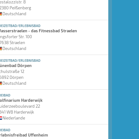
estalozzistr. 8
2380 Peißenberg
Deutschland
REIZEITBAD/ERLEBNISBAD
asserstraelen - das Fitnessbad Straelen
ingsforter Str. 100
7638 Straelen
Deutschland
REIZEITBAD/ERLEBNISBAD
ünenbad Dörpen
chulstraße 12
6892 Dörpen
Deutschland
REIBAD
olfinarium Harderwijk
uiderzeeboulevard 22
841 WB Harderwijk
Niederlande
REIBAD
rlebnisfreibad Uffenheim