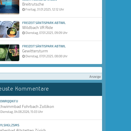
Breitrutsche
Freitag, 31.01.2025, 12:12 Uhr
FREIZEIT SÄNTISPARK ABTWIL
Wildbach VR Ride
Dienstag, 07.01.2025, 09:09 Uhr
FREIZEIT SÄNTISPARK ABTWIL
Gewittersturm
Dienstag, 07.01.2025, 08:08 Uhr
Anzeige
euste Kommentare
OWRQQIKFJJ
chwimmbad Fohrbach Zollikon
Dienstag, 04.08.2026, 15:03 Uhr
YLSHGLZSMS
allenbad Altstetten Zürich