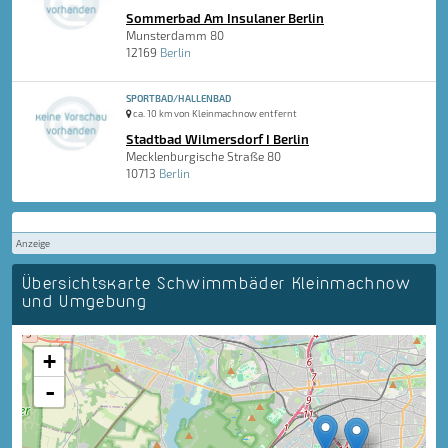
Sommerbad Am Insulaner Berlin
Munsterdamm 80
12169
Berlin
SPORTBAD/HALLENBAD
ca. 10 km von Kleinmachnow entfernt
Stadtbad Wilmersdorf I Berlin
Mecklenburgische Straße 80
10713
Berlin
Anzeige
Übersichtskarte Schwimmbäder Kleinmachnow
und Umgebung
+
-