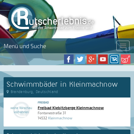
Menü und Suche
Menü
Schwimmbäder in Kleinmachnow
Brandenburg, Deutschland
FREIBAD
Freibad Kiebitzberge Kleinmachnow
Fontanestraße 31
14532
Kleinmachnow