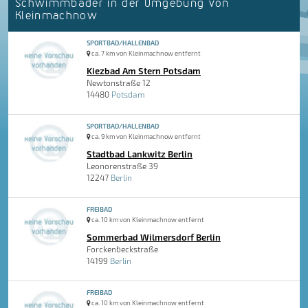
Schwimmbäder in der Umgebung von
Kleinmachnow
SPORTBAD/HALLENBAD
ca. 7 km von Kleinmachnow entfernt
Kiezbad Am Stern Potsdam
Newtonstraße 12
14480
Potsdam
SPORTBAD/HALLENBAD
ca. 9 km von Kleinmachnow entfernt
Stadtbad Lankwitz Berlin
Leonorenstraße 39
12247
Berlin
FREIBAD
ca. 10 km von Kleinmachnow entfernt
Sommerbad Wilmersdorf Berlin
Forckenbeckstraße
14199
Berlin
FREIBAD
ca. 10 km von Kleinmachnow entfernt