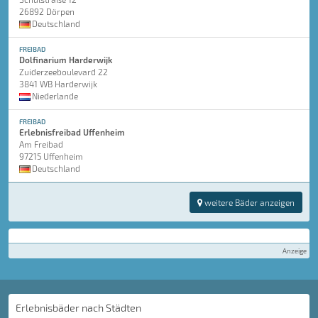
26892 Dörpen
Deutschland
FREIBAD
Dolfinarium Harderwijk
Zuiderzeeboulevard 22
3841 WB Harderwijk
Niederlande
FREIBAD
Erlebnisfreibad Uffenheim
Am Freibad
97215 Uffenheim
Deutschland
weitere Bäder anzeigen
Anzeige
Erlebnisbäder nach Städten