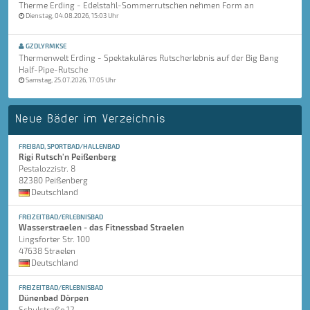
Therme Erding - Edelstahl-Sommerrutschen nehmen Form an
Dienstag, 04.08.2026, 15:03 Uhr
GZDLYRMKSE
Thermenwelt Erding - Spektakuläres Rutscherlebnis auf der Big Bang
Half-Pipe-Rutsche
Samstag, 25.07.2026, 17:05 Uhr
Neue Bäder im Verzeichnis
FREIBAD, SPORTBAD/HALLENBAD
Rigi Rutsch'n Peißenberg
Pestalozzistr. 8
82380 Peißenberg
Deutschland
FREIZEITBAD/ERLEBNISBAD
Wasserstraelen - das Fitnessbad Straelen
Lingsforter Str. 100
47638 Straelen
Deutschland
FREIZEITBAD/ERLEBNISBAD
Dünenbad Dörpen
Schulstraße 12