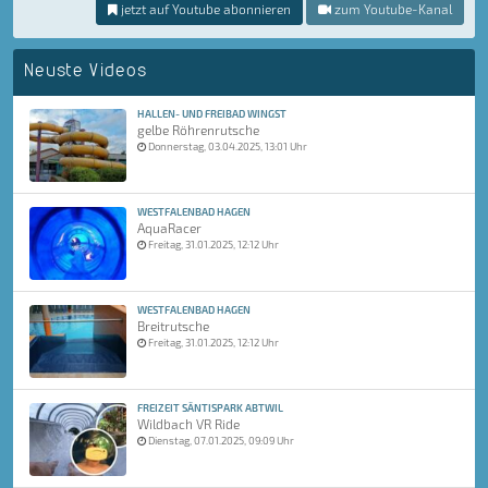
jetzt auf Youtube abonnieren
zum Youtube-Kanal
Neuste Videos
HALLEN- UND FREIBAD WINGST
gelbe Röhrenrutsche
Donnerstag, 03.04.2025, 13:01 Uhr
WESTFALENBAD HAGEN
AquaRacer
Freitag, 31.01.2025, 12:12 Uhr
WESTFALENBAD HAGEN
Breitrutsche
Freitag, 31.01.2025, 12:12 Uhr
FREIZEIT SÄNTISPARK ABTWIL
Wildbach VR Ride
Dienstag, 07.01.2025, 09:09 Uhr