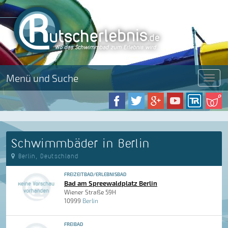
Menü und Suche
Menü
Schwimmbäder in Berlin
Berlin, Deutschland
FREIZEITBAD/ERLEBNISBAD
Bad am Spreewaldplatz Berlin
Wiener Straße 59H
10999
Berlin
FREIBAD