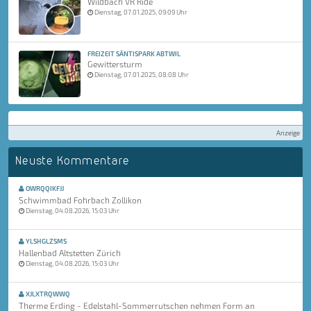
Wildbach VR Ride
Dienstag, 07.01.2025, 09:09 Uhr
FREIZEIT SÄNTISPARK ABTWIL
Gewittersturm
Dienstag, 07.01.2025, 08:08 Uhr
Anzeige
Neuste Kommentare
OWRQQIKFJJ
Schwimmbad Fohrbach Zollikon
Dienstag, 04.08.2026, 15:03 Uhr
YLSHGLZSMS
Hallenbad Altstetten Zürich
Dienstag, 04.08.2026, 15:03 Uhr
XJLXTRQWWQ
Therme Erding - Edelstahl-Sommerrutschen nehmen Form an