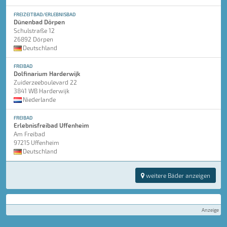
FREIZEITBAD/ERLEBNISBAD
Dünenbad Dörpen
Schulstraße 12
26892 Dörpen
Deutschland
FREIBAD
Dolfinarium Harderwijk
Zuiderzeeboulevard 22
3841 WB Harderwijk
Niederlande
FREIBAD
Erlebnisfreibad Uffenheim
Am Freibad
97215 Uffenheim
Deutschland
weitere Bäder anzeigen
Anzeige