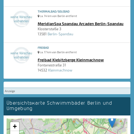
THERMALBAD/SOLEBAD
ca. 14 km von Berlin entfernt
MeridianSpa Spandau Arcaden Berlin-Spandau
Klosterstaße 3
13581
Berlin-Spandau
FREIBAD
ca. 17 km von Berlin entfernt
Freibad Kiebitzberge Kleinmachnow
Fontanestraße 31
14532
Kleinmachnow
Anzeige
Übersichtskarte Schwimmbäder Berlin und
Umgebung
+