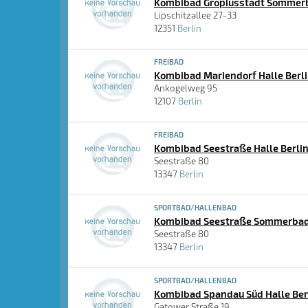
Kombibad Gropiusstadt Sommerb
Lipschitzallee 27-33
12351
Berlin
FREIBAD
Kombibad Mariendorf Halle Berl
Ankogelweg 95
12107
Berlin
FREIBAD
Kombibad Seestraße Halle Berli
Seestraße 80
13347
Berlin
SPORTBAD/HALLENBAD
Kombibad Seestraße Sommerbad
Seestraße 80
13347
Berlin
SPORTBAD/HALLENBAD
Kombibad Spandau Süd Halle Ber
Gatower Straße 19