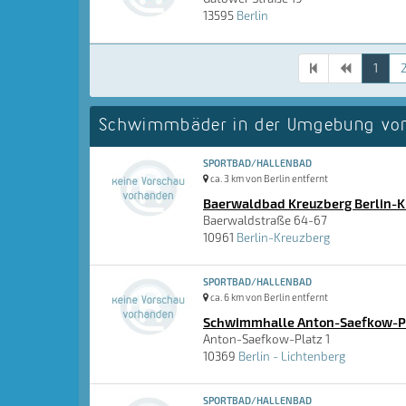
13595
Berlin
1
Schwimmbäder in der Umgebung von
SPORTBAD/HALLENBAD
ca. 3 km von Berlin entfernt
Baerwaldbad Kreuzberg Berlin-
Baerwaldstraße 64-67
10961
Berlin-Kreuzberg
SPORTBAD/HALLENBAD
ca. 6 km von Berlin entfernt
Schwimmhalle Anton-Saefkow-Pla
Anton-Saefkow-Platz 1
10369
Berlin - Lichtenberg
SPORTBAD/HALLENBAD