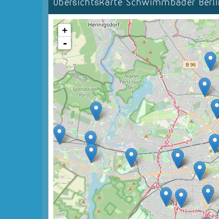
Übersichtskarte Schwimmbäder Ber
+
-