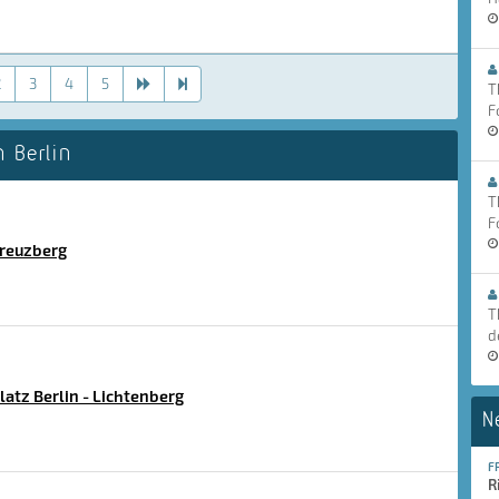
2
3
4
5
T
F
 Berlin
T
F
Kreuzberg
T
d
tz Berlin - Lichtenberg
N
F
R