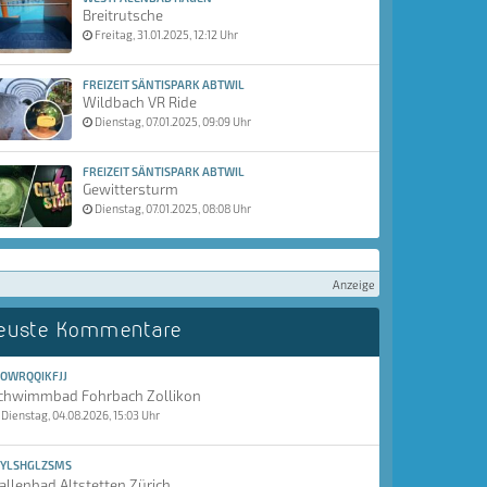
Breitrutsche
Freitag, 31.01.2025, 12:12 Uhr
FREIZEIT SÄNTISPARK ABTWIL
Wildbach VR Ride
Dienstag, 07.01.2025, 09:09 Uhr
FREIZEIT SÄNTISPARK ABTWIL
Gewittersturm
Dienstag, 07.01.2025, 08:08 Uhr
Anzeige
euste Kommentare
OWRQQIKFJJ
chwimmbad Fohrbach Zollikon
Dienstag, 04.08.2026, 15:03 Uhr
YLSHGLZSMS
allenbad Altstetten Zürich