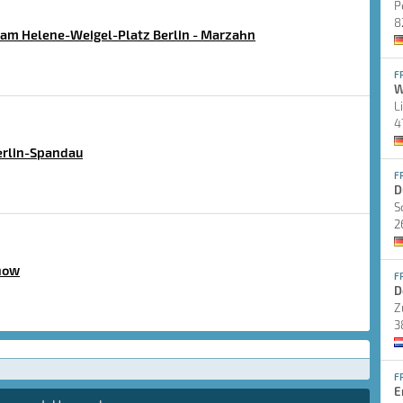
P
8
am Helene-Weigel-Platz Berlin - Marzahn
F
W
L
4
erlin-Spandau
F
D
S
2
now
F
D
Z
3
F
E