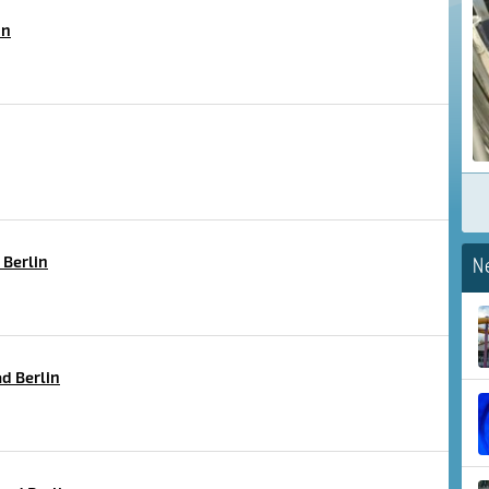
in
Berlin
N
d Berlin