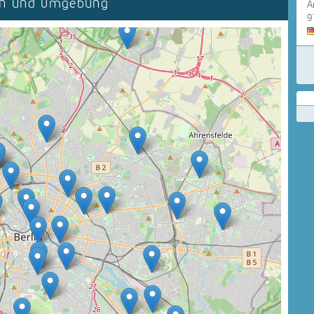
lin und Umgebung
A
9