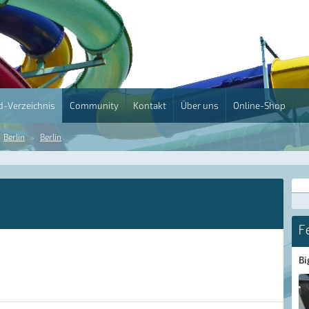
-Verzeichnis
Community
Kontakt
Über uns
Online-Shop
Berlin
Berlin
F
Bi