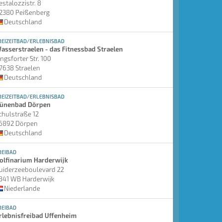
estalozzistr. 8
2380 Peißenberg
Deutschland
REIZEITBAD/ERLEBNISBAD
asserstraelen - das Fitnessbad Straelen
ingsforter Str. 100
7638 Straelen
Deutschland
REIZEITBAD/ERLEBNISBAD
ünenbad Dörpen
chulstraße 12
6892 Dörpen
Deutschland
REIBAD
olfinarium Harderwijk
uiderzeeboulevard 22
841 WB Harderwijk
Niederlande
REIBAD
rlebnisfreibad Uffenheim