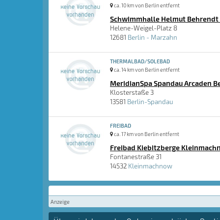
ca. 10 km von Berlin entfernt
Schwimmhalle Helmut Behrendt 
Helene-Weigel-Platz 8
12681
Berlin - Marzahn
THERMALBAD/SOLEBAD
ca. 14 km von Berlin entfernt
MeridianSpa Spandau Arcaden B
Klosterstaße 3
13581
Berlin-Spandau
FREIBAD
ca. 17 km von Berlin entfernt
Freibad Kiebitzberge Kleinmach
Fontanestraße 31
14532
Kleinmachnow
Anzeige