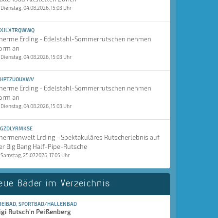
Dienstag, 04.08.2026, 15:03 Uhr
XJLXTRQWWQ
herme Erding - Edelstahl-Sommerrutschen nehmen
orm an
Dienstag, 04.08.2026, 15:03 Uhr
HPTZUOUXWV
herme Erding - Edelstahl-Sommerrutschen nehmen
orm an
Dienstag, 04.08.2026, 15:03 Uhr
GZDLYRMKSE
hermenwelt Erding - Spektakuläres Rutscherlebnis auf
er Big Bang Half-Pipe-Rutsche
Samstag, 25.07.2026, 17:05 Uhr
eue Bäder im Verzeichnis
REIBAD, SPORTBAD/HALLENBAD
igi Rutsch'n Peißenberg