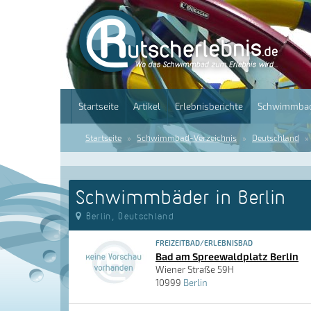
Startseite
Artikel
Erlebnisberichte
Schwimmbad
Startseite
Schwimmbad-Verzeichnis
Deutschland
Schwimmbäder in Berlin
Berlin, Deutschland
FREIZEITBAD/ERLEBNISBAD
Bad am Spreewaldplatz Berlin
Wiener Straße 59H
10999
Berlin