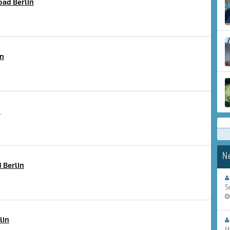
ad Berlin
in
n
N
 Berlin
S
lin
H