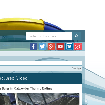
Anzeige
eatured Video
g Bang im Galaxy der Therme Erding