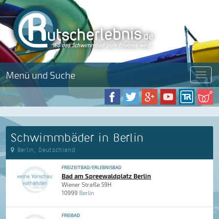
Menü und Suche
Menü
Schwimmbäder in Berlin
Berlin, Deutschland
FREIZEITBAD/ERLEBNISBAD
Bad am Spreewaldplatz Berlin
Wiener Straße 59H
10999
Berlin
FREIBAD