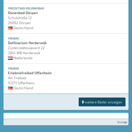
FREIZEITBAD/ERLEBNISBAD
Dünenbad Dörpen
Schulstraße 12
26892 Dörpen
Deutschland
FREIBAD
Dolfinarium Harderwijk
Zuiderzeeboulevard 22
3841 WB Harderwijk
Niederlande
FREIBAD
Erlebnisfreibad Uffenheim
Am Freibad
97215 Uffenheim
Deutschland
weitere Bäder anzeigen
Anzeige