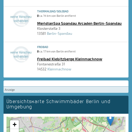
THERMALBAD/SOLEBAD
ca. 14 km von Berlin entfernt
MeridianSpa Spandau Arcaden Berlin-Spandau
Klosterstaße 3
13581
Berlin-Spandau
FREIBAD
ca. 17 km von Berlin entfernt
Freibad Kiebitzberge Kleinmachnow
Fontanestraße 31
14532
Kleinmachnow
Anzeige
Übersichtskarte Schwimmbäder Berlin und
Umgebung
+