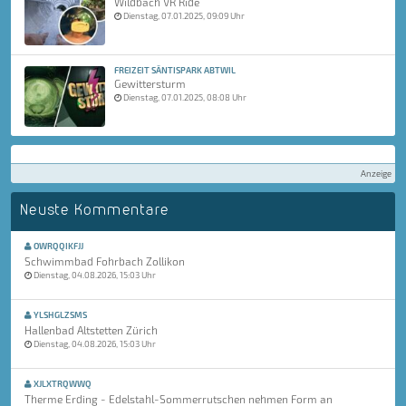
Wildbach VR Ride
Dienstag, 07.01.2025, 09:09 Uhr
FREIZEIT SÄNTISPARK ABTWIL
Gewittersturm
Dienstag, 07.01.2025, 08:08 Uhr
Anzeige
Neuste Kommentare
OWRQQIKFJJ
Schwimmbad Fohrbach Zollikon
Dienstag, 04.08.2026, 15:03 Uhr
YLSHGLZSMS
Hallenbad Altstetten Zürich
Dienstag, 04.08.2026, 15:03 Uhr
XJLXTRQWWQ
Therme Erding - Edelstahl-Sommerrutschen nehmen Form an