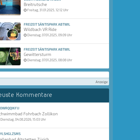
Breitrutsche
Freitag, 31.01.2025, 12:12 Uhr
FREIZEIT SÄNTISPARK ABTWIL
Wildbach VR Ride
Dienstag, 07.01.2025, 09:09 Uhr
FREIZEIT SÄNTISPARK ABTWIL
Gewittersturm
Dienstag, 07.01.2025, 08:08 Uhr
Anzeige
euste Kommentare
OWRQQIKFJJ
chwimmbad Fohrbach Zollikon
Dienstag, 04.08.2026, 15:03 Uhr
YLSHGLZSMS
allenbad Altstetten Zürich