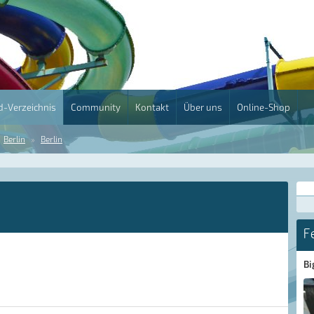
-Verzeichnis
Community
Kontakt
Über uns
Online-Shop
Berlin
Berlin
F
Bi