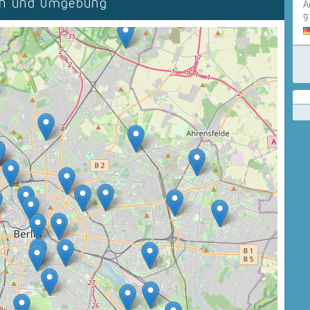
lin und Umgebung
A
9