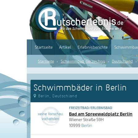
Startseite
Artikel
Erlebnisberichte
Schwimmbad
Startseite
Schwimmbad-Verzeichnis
Deutschland
Schwimmbäder in Berlin
Berlin, Deutschland
FREIZEITBAD/ERLEBNISBAD
Bad am Spreewaldplatz Berlin
Wiener Straße 59H
10999
Berlin