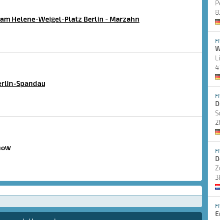
P
8
am Helene-Weigel-Platz Berlin - Marzahn
F
W
L
4
erlin-Spandau
F
D
S
2
now
F
D
Z
3
F
E