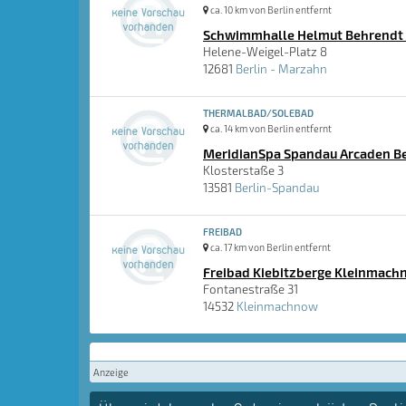
ca. 10 km von Berlin entfernt
Schwimmhalle Helmut Behrendt 
Helene-Weigel-Platz 8
12681
Berlin - Marzahn
THERMALBAD/SOLEBAD
ca. 14 km von Berlin entfernt
MeridianSpa Spandau Arcaden B
Klosterstaße 3
13581
Berlin-Spandau
FREIBAD
ca. 17 km von Berlin entfernt
Freibad Kiebitzberge Kleinmach
Fontanestraße 31
14532
Kleinmachnow
Anzeige