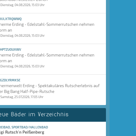
Dienstag, 04.08.2026, 15:03 Uhr
XJLXTRQWWQ
herme Erding - Edelstahl-Sommerrutschen nehmen
orm an
Dienstag, 04.08.2026, 15:03 Uhr
HPTZUOUXWV
herme Erding - Edelstahl-Sommerrutschen nehmen
orm an
Dienstag, 04.08.2026, 15:03 Uhr
GZDLYRMKSE
hermenwelt Erding - Spektakuläres Rutscherlebnis auf
er Big Bang Half-Pipe-Rutsche
Samstag, 25.07.2026, 17:05 Uhr
eue Bäder im Verzeichnis
REIBAD, SPORTBAD/HALLENBAD
igi Rutsch'n Peißenberg