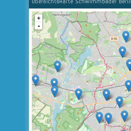
Übersichtskarte Schwimmbäder Ber
+
-