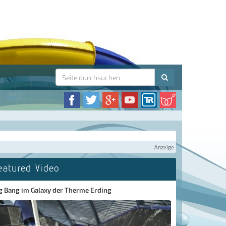
Anzeige
eatured Video
g Bang im Galaxy der Therme Erding