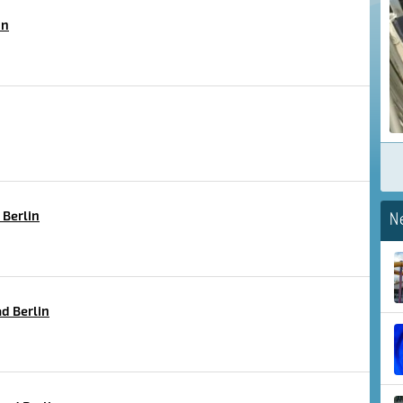
in
Berlin
N
d Berlin