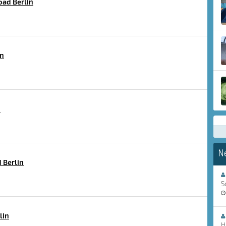
ad Berlin
in
n
N
 Berlin
S
lin
H