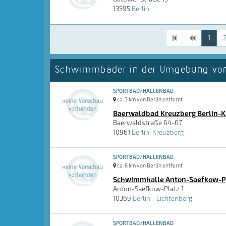
13595
Berlin
1
Schwimmbäder in der Umgebung von
SPORTBAD/HALLENBAD
ca. 3 km von Berlin entfernt
Baerwaldbad Kreuzberg Berlin-
Baerwaldstraße 64-67
10961
Berlin-Kreuzberg
SPORTBAD/HALLENBAD
ca. 6 km von Berlin entfernt
Schwimmhalle Anton-Saefkow-Pla
Anton-Saefkow-Platz 1
10369
Berlin - Lichtenberg
SPORTBAD/HALLENBAD