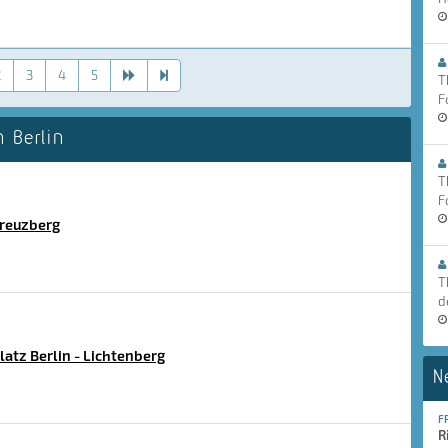
2
3
4
5
T
F
 Berlin
T
F
Kreuzberg
T
d
tz Berlin - Lichtenberg
N
F
R