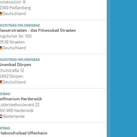
estalozzistr. 8
2380 Peißenberg
Deutschland
REIZEITBAD/ERLEBNISBAD
asserstraelen - das Fitnessbad Straelen
ingsforter Str. 100
7638 Straelen
Deutschland
REIZEITBAD/ERLEBNISBAD
ünenbad Dörpen
chulstraße 12
6892 Dörpen
Deutschland
REIBAD
olfinarium Harderwijk
uiderzeeboulevard 22
841 WB Harderwijk
Niederlande
REIBAD
rlebnisfreibad Uffenheim