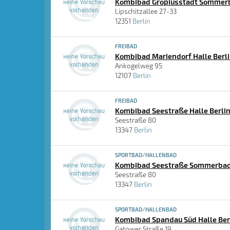
Kombibad Gropiusstadt Sommerb
Lipschitzallee 27-33
12351
Berlin
FREIBAD
Kombibad Mariendorf Halle Berl
Ankogelweg 95
12107
Berlin
FREIBAD
Kombibad Seestraße Halle Berli
Seestraße 80
13347
Berlin
SPORTBAD/HALLENBAD
Kombibad Seestraße Sommerbad
Seestraße 80
13347
Berlin
SPORTBAD/HALLENBAD
Kombibad Spandau Süd Halle Ber
Gatower Straße 19