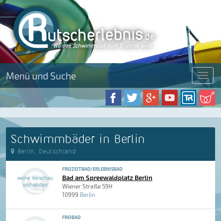
Menü und Suche
Menü
Schwimmbäder in Berlin
Berlin, Deutschland
FREIZEITBAD/ERLEBNISBAD
Bad am Spreewaldplatz Berlin
Wiener Straße 59H
10999
Berlin
FREIBAD