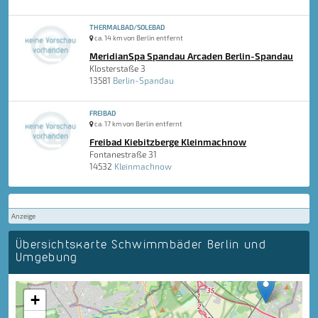
THERMALBAD/SOLEBAD
ca. 14 km von Berlin entfernt
MeridianSpa Spandau Arcaden Berlin-Spandau
Klosterstaße 3
13581
Berlin-Spandau
FREIBAD
ca. 17 km von Berlin entfernt
Freibad Kiebitzberge Kleinmachnow
Fontanestraße 31
14532
Kleinmachnow
Anzeige
Übersichtskarte Schwimmbäder Berlin und
Umgebung
+