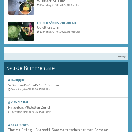
Wildbach VR Ride
Dienstag, 07.01.2025, 09:09 Uhr
FREIZEIT SÄNTISPARK ABTWIL
Gewittersturm
Dienstag, 07.01.2025, 08:08 Uhr
Anzeige
Neuste Kommentare
OWRQQIKFJJ
Schwimmbad Fohrbach Zollikon
Dienstag, 04.08.2026, 15:03 Uhr
YLSHGLZSMS
Hallenbad Altstetten Zürich
Dienstag, 04.08.2026, 15:03 Uhr
XJLXTRQWWQ
Therme Erding - Edelstahl-Sommerrutschen nehmen Form an