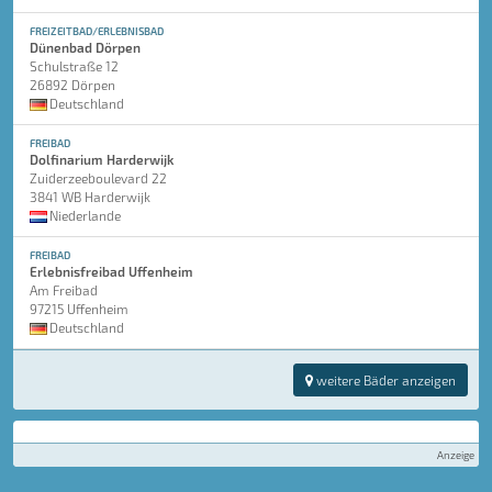
FREIZEITBAD/ERLEBNISBAD
Dünenbad Dörpen
Schulstraße 12
26892 Dörpen
Deutschland
FREIBAD
Dolfinarium Harderwijk
Zuiderzeeboulevard 22
3841 WB Harderwijk
Niederlande
FREIBAD
Erlebnisfreibad Uffenheim
Am Freibad
97215 Uffenheim
Deutschland
weitere Bäder anzeigen
Anzeige