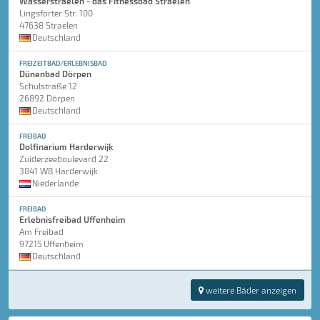
Wasserstraelen - das Fitnessbad Straelen
Lingsforter Str. 100
47638 Straelen
Deutschland
FREIZEITBAD/ERLEBNISBAD
Dünenbad Dörpen
Schulstraße 12
26892 Dörpen
Deutschland
FREIBAD
Dolfinarium Harderwijk
Zuiderzeeboulevard 22
3841 WB Harderwijk
Niederlande
FREIBAD
Erlebnisfreibad Uffenheim
Am Freibad
97215 Uffenheim
Deutschland
weitere Bäder anzeigen