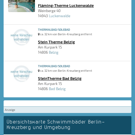
Fläming-Therme Luckenwalde
Weinberge 40
14943
Luckenwalde
THERMALBAD/SOLEBAD
ca. 32 km von Berlin-Kreuzberg entfernt
Stein Therme Belzig
Am Kurpark 15
14806
Belzig
THERMALBAD/SOLEBAD
ca. 32 km von Berlin-Kreuzberg entfernt
SteinTherme Bad Belzig
Am Kurpark 15
14806
Bad Belzig
Anzeige
Übersichtskarte Schwimmbäder Berlin-
Kreuzberg und Umgebung