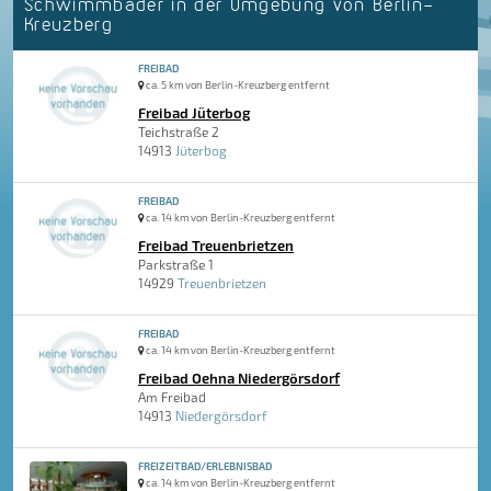
Schwimmbäder in der Umgebung von Berlin-
Kreuzberg
FREIBAD
ca. 5 km von Berlin-Kreuzberg entfernt
Freibad Jüterbog
Teichstraße 2
14913
Jüterbog
FREIBAD
ca. 14 km von Berlin-Kreuzberg entfernt
Freibad Treuenbrietzen
Parkstraße 1
14929
Treuenbrietzen
FREIBAD
ca. 14 km von Berlin-Kreuzberg entfernt
Freibad Oehna Niedergörsdorf
Am Freibad
14913
Niedergörsdorf
FREIZEITBAD/ERLEBNISBAD
ca. 14 km von Berlin-Kreuzberg entfernt