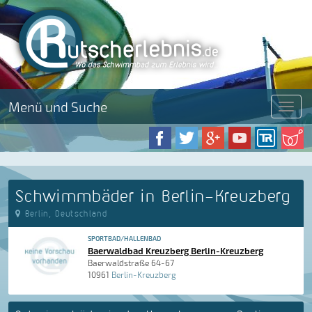
Menü und Suche
Menü
Schwimmbäder in Berlin-Kreuzberg
Berlin, Deutschland
SPORTBAD/HALLENBAD
Baerwaldbad Kreuzberg Berlin-Kreuzberg
Baerwaldstraße 64-67
10961
Berlin-Kreuzberg