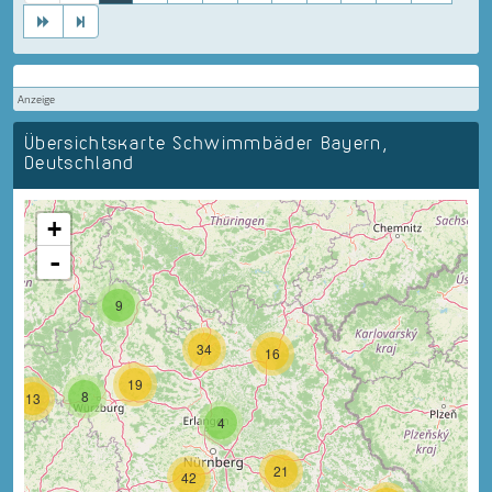
Anzeige
Übersichtskarte Schwimmbäder Bayern,
Deutschland
+
-
9
34
16
19
8
13
4
21
42