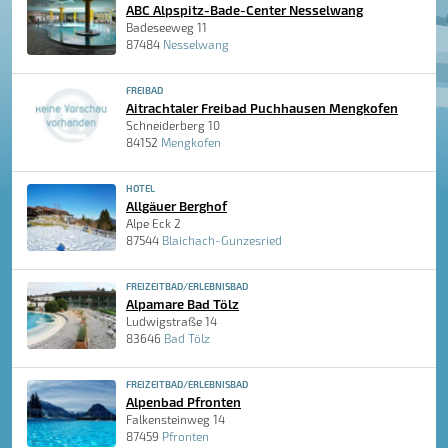
ABC Alpspitz-Bade-Center Nesselwang
Badeseeweg 11
87484
Nesselwang
FREIBAD
Aitrachtaler Freibad Puchhausen Mengkofen
Schneiderberg 10
84152
Mengkofen
HOTEL
Allgäuer Berghof
Alpe Eck 2
87544
Blaichach-Gunzesried
FREIZEITBAD/ERLEBNISBAD
Alpamare Bad Tölz
Ludwigstraße 14
83646
Bad Tölz
FREIZEITBAD/ERLEBNISBAD
Alpenbad Pfronten
Falkensteinweg 14
87459
Pfronten