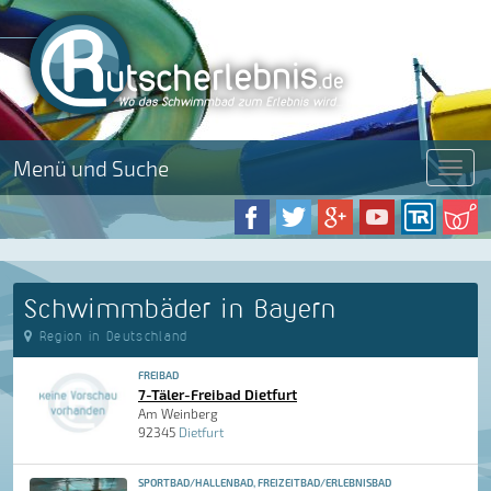
Menü und Suche
Menü
Schwimmbäder in Bayern
Region in Deutschland
FREIBAD
7-Täler-Freibad Dietfurt
Am Weinberg
92345
Dietfurt
SPORTBAD/HALLENBAD, FREIZEITBAD/ERLEBNISBAD