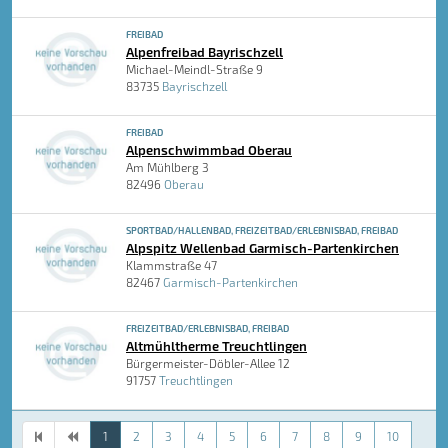
FREIBAD
Alpenfreibad Bayrischzell
Michael-Meindl-Straße 9
83735
Bayrischzell
FREIBAD
Alpenschwimmbad Oberau
Am Mühlberg 3
82496
Oberau
SPORTBAD/HALLENBAD, FREIZEITBAD/ERLEBNISBAD, FREIBAD
Alpspitz Wellenbad Garmisch-Partenkirchen
Klammstraße 47
82467
Garmisch-Partenkirchen
FREIZEITBAD/ERLEBNISBAD, FREIBAD
Altmühltherme Treuchtlingen
Bürgermeister-Döbler-Allee 12
91757
Treuchtlingen
1
2
3
4
5
6
7
8
9
10