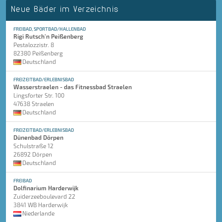
Neue Bäder im Verzeichnis
FREIBAD, SPORTBAD/HALLENBAD
Rigi Rutsch'n Peißenberg
Pestalozzistr. 8
82380 Peißenberg
Deutschland
FREIZEITBAD/ERLEBNISBAD
Wasserstraelen - das Fitnessbad Straelen
Lingsforter Str. 100
47638 Straelen
Deutschland
FREIZEITBAD/ERLEBNISBAD
Dünenbad Dörpen
Schulstraße 12
26892 Dörpen
Deutschland
FREIBAD
Dolfinarium Harderwijk
Zuiderzeeboulevard 22
3841 WB Harderwijk
Niederlande