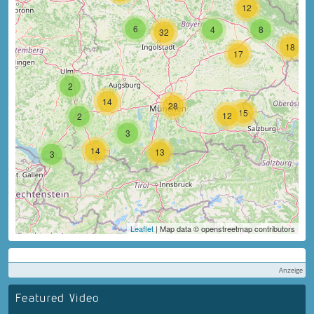
12
6
4
8
32
18
17
2
14
28
15
12
2
3
14
13
3
Leaflet
| Map data © openstreetmap contributors
Anzeige
Featured Video