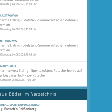
Dienstag, 04.08.2026, 15:03 Uhr
XJLXTRQWWQ
herme Erding - Edelstahl-Sommerrutschen nehmen
orm an
Dienstag, 04.08.2026, 15:03 Uhr
HPTZUOUXWV
herme Erding - Edelstahl-Sommerrutschen nehmen
orm an
Dienstag, 04.08.2026, 15:03 Uhr
GZDLYRMKSE
hermenwelt Erding - Spektakuläres Rutscherlebnis auf
er Big Bang Half-Pipe-Rutsche
Samstag, 25.07.2026, 17:05 Uhr
eue Bäder im Verzeichnis
REIBAD, SPORTBAD/HALLENBAD
igi Rutsch'n Peißenberg