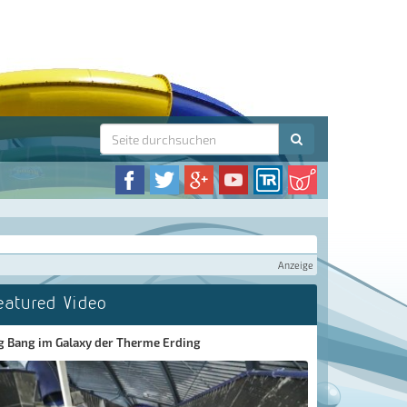
Anzeige
eatured Video
g Bang im Galaxy der Therme Erding