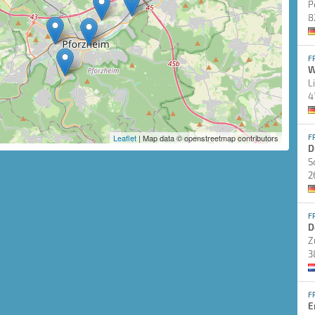
P
8
F
W
L
4
Leaflet
| Map data © openstreetmap contributors
F
D
S
2
F
D
Z
3
F
E