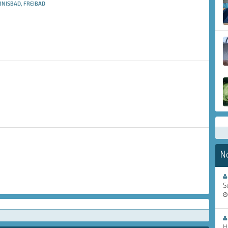
NISBAD, FREIBAD
N
S
H