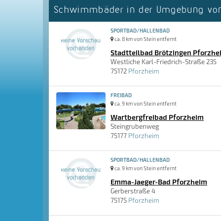
Schwimmbäder in der Umgebung von
SPORTBAD/HALLENBAD
ca. 8 km von Stein entfernt
Stadtteilbad Brötzingen Pforzhe
Westliche Karl-Friedrich-Straße 235
75172
Pforzheim
FREIBAD
ca. 9 km von Stein entfernt
Wartbergfreibad Pforzheim
Steingrubenweg
75177
Pforzheim
SPORTBAD/HALLENBAD
ca. 9 km von Stein entfernt
Emma-Jaeger-Bad Pforzheim
Gerberstraße 4
75175
Pforzheim