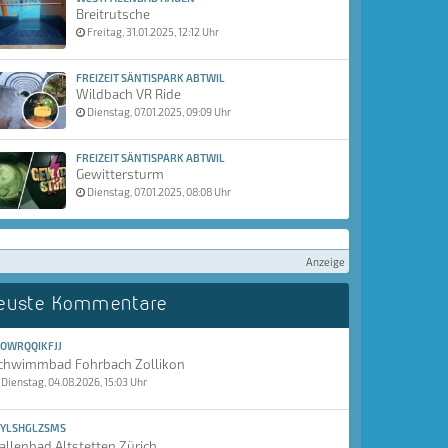
Breitrutsche
Freitag, 31.01.2025, 12:12 Uhr
FREIZEIT SÄNTISPARK ABTWIL
Wildbach VR Ride
Dienstag, 07.01.2025, 09:09 Uhr
FREIZEIT SÄNTISPARK ABTWIL
Gewittersturm
Dienstag, 07.01.2025, 08:08 Uhr
Anzeige
euste Kommentare
OWRQQIKFJJ
chwimmbad Fohrbach Zollikon
Dienstag, 04.08.2026, 15:03 Uhr
YLSHGLZSMS
allenbad Altstetten Zürich