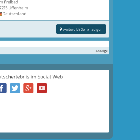
m Freibad
7215 Uffenheim
Deutschland
weitere Bäder anzeigen
Anzeige
utscherlebnis im Social Web