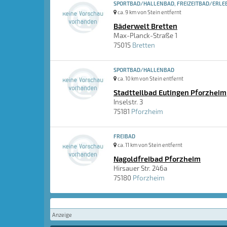
SPORTBAD/HALLENBAD, FREIZEITBAD/ERLEB
ca. 9 km von Stein entfernt
Bäderwelt Bretten
Max-Planck-Straße 1
75015
Bretten
SPORTBAD/HALLENBAD
ca. 10 km von Stein entfernt
Stadtteilbad Eutingen Pforzheim
Inselstr. 3
75181
Pforzheim
FREIBAD
ca. 11 km von Stein entfernt
Nagoldfreibad Pforzheim
Hirsauer Str. 246a
75180
Pforzheim
Anzeige