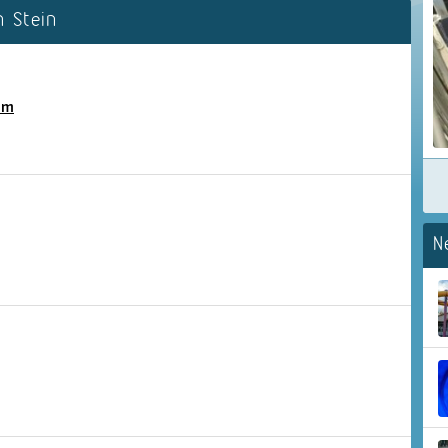
 Stein
im
N