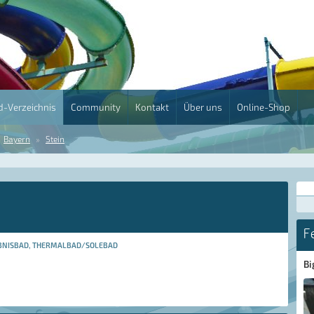
-Verzeichnis
Community
Kontakt
Über uns
Online-Shop
Bayern
Stein
F
BNISBAD, THERMALBAD/SOLEBAD
Bi