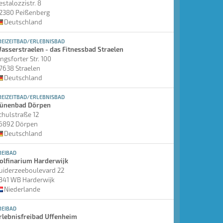
estalozzistr. 8
2380 Peißenberg
Deutschland
REIZEITBAD/ERLEBNISBAD
asserstraelen - das Fitnessbad Straelen
ingsforter Str. 100
7638 Straelen
Deutschland
REIZEITBAD/ERLEBNISBAD
ünenbad Dörpen
chulstraße 12
6892 Dörpen
Deutschland
REIBAD
olfinarium Harderwijk
uiderzeeboulevard 22
841 WB Harderwijk
Niederlande
REIBAD
rlebnisfreibad Uffenheim