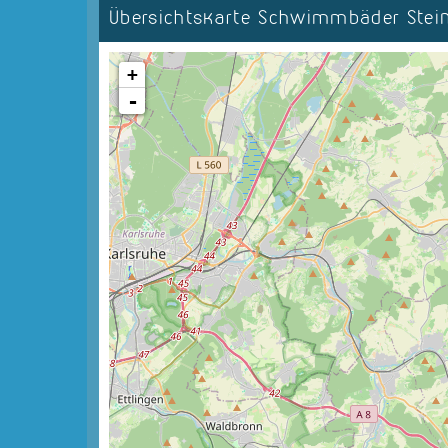
Übersichtskarte Schwimmbäder Ste
+
-