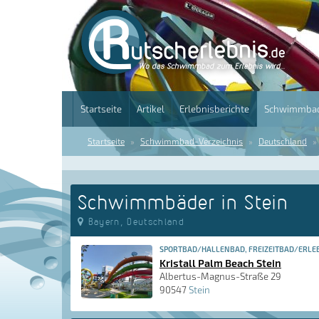
Startseite
Artikel
Erlebnisberichte
Schwimmbad
Startseite
Schwimmbad-Verzeichnis
Deutschland
Schwimmbäder in Stein
Bayern, Deutschland
SPORTBAD/HALLENBAD, FREIZEITBAD/ERLE
Kristall Palm Beach Stein
Albertus-Magnus-Straße 29
90547
Stein