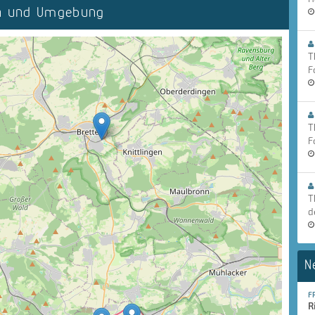
in und Umgebung
T
F
T
F
T
d
N
F
R