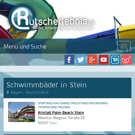
Menü und Suche
Menü
Schwimmbäder in Stein
Bayern, Deutschland
SPORTBAD/HALLENBAD, FREIZEITBAD/ERLEBNISBAD,
THERMALBAD/SOLEBAD
Kristall Palm Beach Stein
Albertus-Magnus-Straße 29
90547
Stein