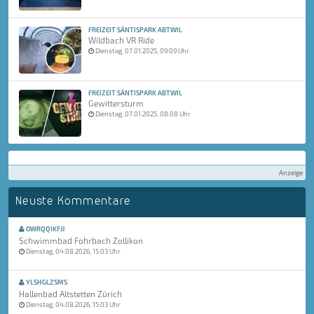
FREIZEIT SÄNTISPARK ABTWIL
Wildbach VR Ride
Dienstag, 07.01.2025, 09:09 Uhr
FREIZEIT SÄNTISPARK ABTWIL
Gewittersturm
Dienstag, 07.01.2025, 08:08 Uhr
Anzeige
Neuste Kommentare
OWRQQIKFJJ
Schwimmbad Fohrbach Zollikon
Dienstag, 04.08.2026, 15:03 Uhr
YLSHGLZSMS
Hallenbad Altstetten Zürich
Dienstag, 04.08.2026, 15:03 Uhr