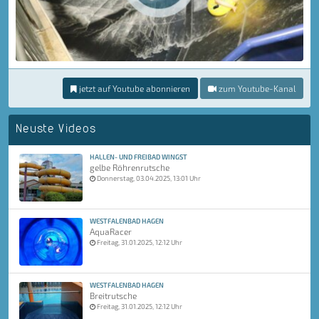
jetzt auf Youtube abonnieren
zum Youtube-Kanal
Neuste Videos
HALLEN- UND FREIBAD WINGST
gelbe Röhrenrutsche
Donnerstag, 03.04.2025, 13:01 Uhr
WESTFALENBAD HAGEN
AquaRacer
Freitag, 31.01.2025, 12:12 Uhr
WESTFALENBAD HAGEN
Breitrutsche
Freitag, 31.01.2025, 12:12 Uhr