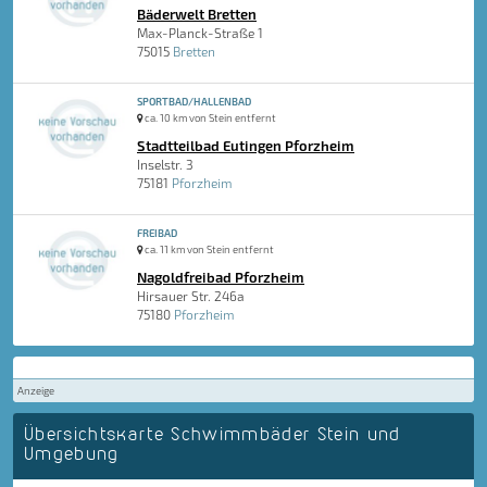
Bäderwelt Bretten
Max-Planck-Straße 1
75015
Bretten
SPORTBAD/HALLENBAD
ca. 10 km von Stein entfernt
Stadtteilbad Eutingen Pforzheim
Inselstr. 3
75181
Pforzheim
FREIBAD
ca. 11 km von Stein entfernt
Nagoldfreibad Pforzheim
Hirsauer Str. 246a
75180
Pforzheim
Anzeige
Übersichtskarte Schwimmbäder Stein und
Umgebung