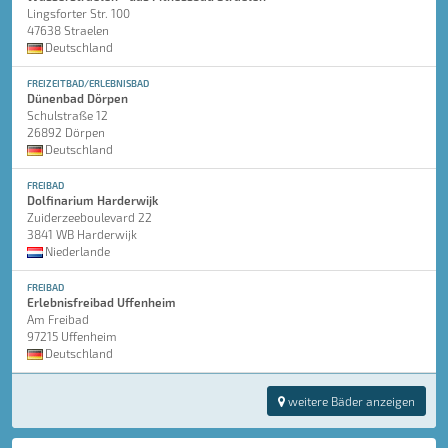
Lingsforter Str. 100
47638 Straelen
Deutschland
FREIZEITBAD/ERLEBNISBAD
Dünenbad Dörpen
Schulstraße 12
26892 Dörpen
Deutschland
FREIBAD
Dolfinarium Harderwijk
Zuiderzeeboulevard 22
3841 WB Harderwijk
Niederlande
FREIBAD
Erlebnisfreibad Uffenheim
Am Freibad
97215 Uffenheim
Deutschland
weitere Bäder anzeigen