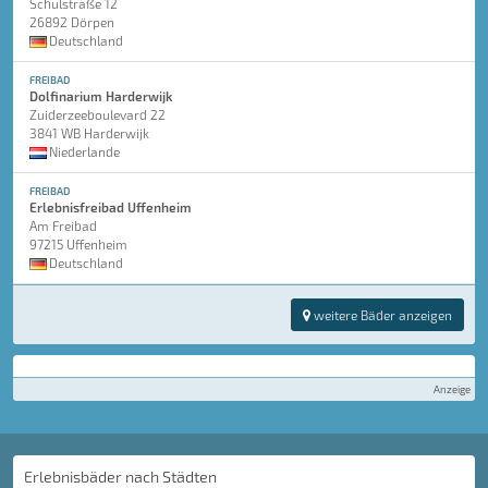
Schulstraße 12
26892 Dörpen
Deutschland
FREIBAD
Dolfinarium Harderwijk
Zuiderzeeboulevard 22
3841 WB Harderwijk
Niederlande
FREIBAD
Erlebnisfreibad Uffenheim
Am Freibad
97215 Uffenheim
Deutschland
weitere Bäder anzeigen
Anzeige
Erlebnisbäder nach Städten