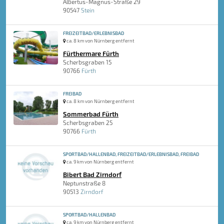
Albertus-Magnus-Straße 29
90547
Stein
FREIZEITBAD/ERLEBNISBAD
ca. 8 km von Nürnberg entfernt
Fürthermare Fürth
Scherbsgraben 15
90766
Fürth
FREIBAD
ca. 8 km von Nürnberg entfernt
Sommerbad Fürth
Scherbsgraben 25
90766
Fürth
SPORTBAD/HALLENBAD, FREIZEITBAD/ERLEBNISBAD, FREIBAD
ca. 9 km von Nürnberg entfernt
Bibert Bad Zirndorf
Neptunstraße 8
90513
Zirndorf
SPORTBAD/HALLENBAD
ca. 9 km von Nürnberg entfernt