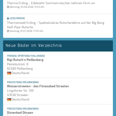
Therme Erding - Edelstahl-Sommerrutschen nehmen Form an
Dienstag, 04.08.2026, 15:03 Uhr
GZDLYRMKSE
Thermenwelt Erding - Spektakuläres Rutscherlebnis auf der Big Bang
Half-Pipe-Rutsche
Samstag, 25.07.2026, 17:05 Uhr
Neue Bäder im Verzeichnis
FREIBAD, SPORTBAD/HALLENBAD
Rigi Rutsch'n Peißenberg
Pestalozzistr. 8
82380 Peißenberg
Deutschland
FREIZEITBAD/ERLEBNISBAD
Wasserstraelen - das Fitnessbad Straelen
Lingsforter Str. 100
47638 Straelen
Deutschland
FREIZEITBAD/ERLEBNISBAD
Dünenbad Dörpen