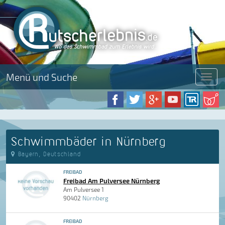
Menü und Suche
Menü
Schwimmbäder in Nürnberg
Bayern, Deutschland
FREIBAD
Freibad Am Pulversee Nürnberg
Am Pulversee 1
90402
Nürnberg
FREIBAD