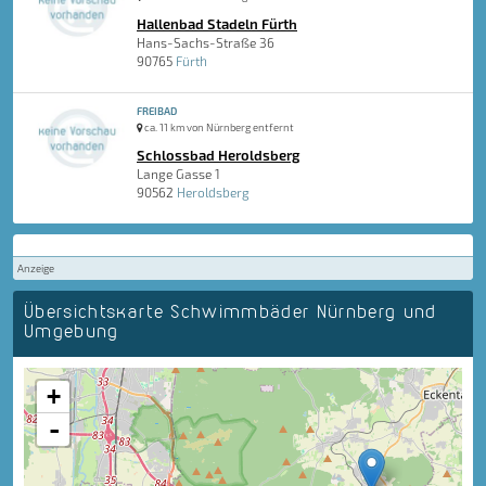
Hallenbad Stadeln Fürth
Hans-Sachs-Straße 36
90765
Fürth
FREIBAD
ca. 11 km von Nürnberg entfernt
Schlossbad Heroldsberg
Lange Gasse 1
90562
Heroldsberg
Anzeige
Übersichtskarte Schwimmbäder Nürnberg und
Umgebung
+
-