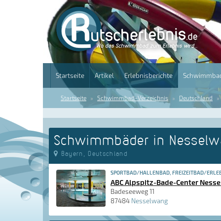
Startseite
Artikel
Erlebnisberichte
Schwimmbad
Startseite
Schwimmbad-Verzeichnis
Deutschland
Schwimmbäder in Nessel
Bayern, Deutschland
SPORTBAD/HALLENBAD, FREIZEITBAD/ERLE
ABC Alpspitz-Bade-Center Ness
Badeseeweg 11
87484
Nesselwang