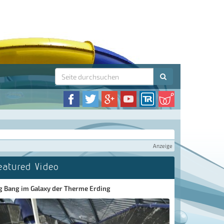
Anzeige
eatured Video
g Bang im Galaxy der Therme Erding