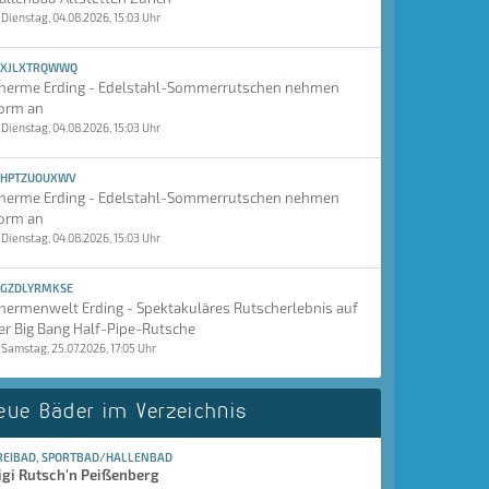
Dienstag, 04.08.2026, 15:03 Uhr
XJLXTRQWWQ
herme Erding - Edelstahl-Sommerrutschen nehmen
orm an
Dienstag, 04.08.2026, 15:03 Uhr
HPTZUOUXWV
herme Erding - Edelstahl-Sommerrutschen nehmen
orm an
Dienstag, 04.08.2026, 15:03 Uhr
GZDLYRMKSE
hermenwelt Erding - Spektakuläres Rutscherlebnis auf
er Big Bang Half-Pipe-Rutsche
Samstag, 25.07.2026, 17:05 Uhr
eue Bäder im Verzeichnis
REIBAD, SPORTBAD/HALLENBAD
igi Rutsch'n Peißenberg