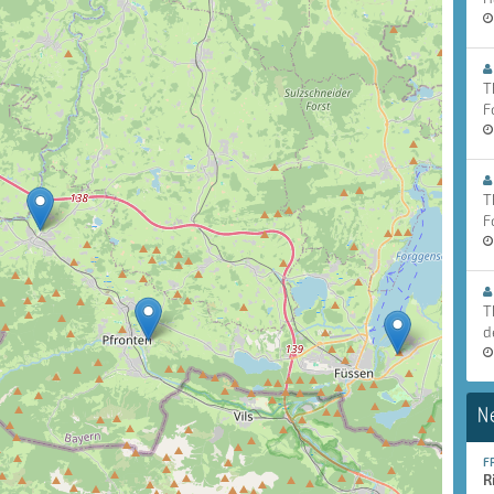
T
F
T
F
T
d
N
F
R