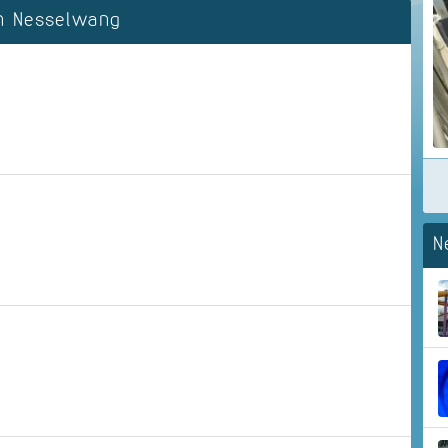
n Nesselwang
N