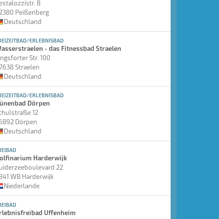
estalozzistr. 8
2380 Peißenberg
Deutschland
REIZEITBAD/ERLEBNISBAD
asserstraelen - das Fitnessbad Straelen
ingsforter Str. 100
7638 Straelen
Deutschland
REIZEITBAD/ERLEBNISBAD
ünenbad Dörpen
chulstraße 12
6892 Dörpen
Deutschland
REIBAD
olfinarium Harderwijk
uiderzeeboulevard 22
841 WB Harderwijk
Niederlande
REIBAD
rlebnisfreibad Uffenheim