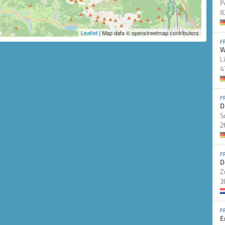
P
8
Leaflet
| Map data © openstreetmap contributors
F
W
L
4
F
D
S
2
F
D
Z
3
F
E