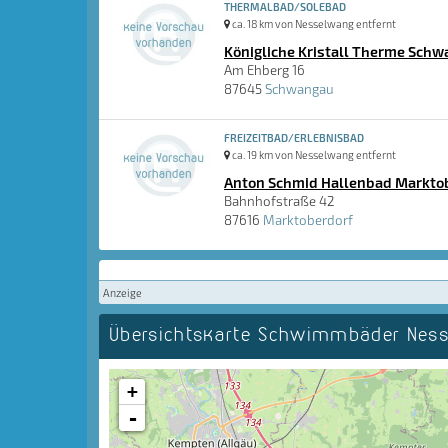
THERMALBAD/SOLEBAD
ca. 18 km von Nesselwang entfernt
Königliche Kristall Therme Sch
Am Ehberg 16
87645
Schwangau
FREIZEITBAD/ERLEBNISBAD
ca. 19 km von Nesselwang entfernt
Anton Schmid Hallenbad Markto
Bahnhofstraße 42
87616
Marktoberdorf
Anzeige
Übersichtskarte Schwimmbäder Ne
+
-