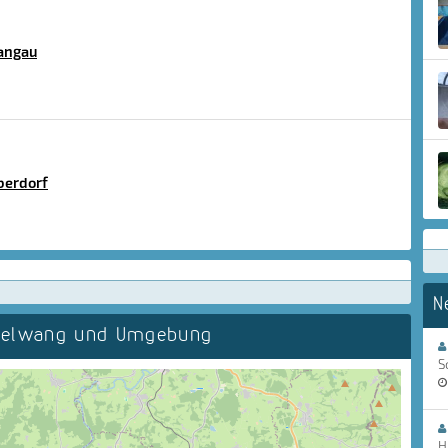
wangau
berdorf
N
sselwang und Umgebung
S
H