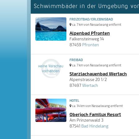
Schwimmbäder in der Umgebung vo
FREIZEITBAD/ERLEBNISBAD
ca. 7 km von Nesselwang entfernt
Alpenbad Pfronten
Falkensteinweg 14
87459
Pfronten
FREIBAD
ca. 7 km von Nesselwang entfernt
Starzlachauenbad Wertach
Alpenstrasse 20 1/2
87497
Wertach
HOTEL
ca. 14 km von Nesselwang entfernt
Oberjoch Familux Resort
Am Prinzenwald 3
87541
Bad Hindelang