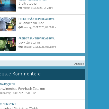
Breitrutsche
Freitag, 31.01.2025, 12:12 Uhr
FREIZEIT SÄNTISPARK ABTWIL
Wildbach VR Ride
Dienstag, 07.01.2025, 09:09 Uhr
FREIZEIT SÄNTISPARK ABTWIL
Gewittersturm
Dienstag, 07.01.2025, 08:08 Uhr
Anzeige
euste Kommentare
OWRQQIKFJJ
chwimmbad Fohrbach Zollikon
Dienstag, 04.08.2026, 15:03 Uhr
YLSHGLZSMS
allenbad Altstetten Zürich