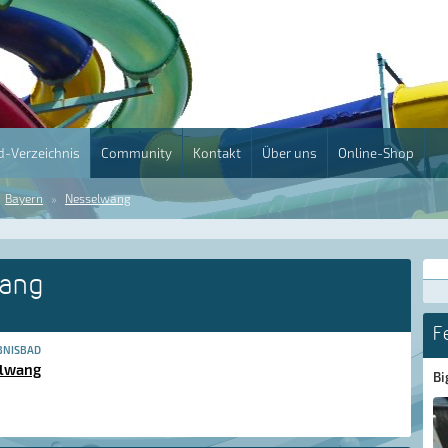
-Verzeichnis
Community
Kontakt
Über uns
Online-Shop
Bayern
Nesselwang
wang
F
BNISBAD
elwang
Bi