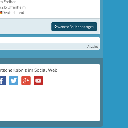
m Freibad
7215 Uffenheim
Deutschland
weitere Bäder anzeigen
Anzeige
utscherlebnis im Social Web