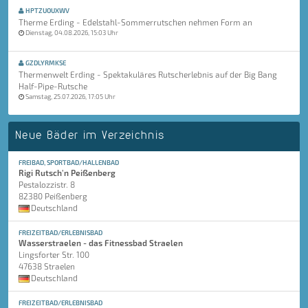
HPTZUOUXWV
Therme Erding - Edelstahl-Sommerrutschen nehmen Form an
Dienstag, 04.08.2026, 15:03 Uhr
GZDLYRMKSE
Thermenwelt Erding - Spektakuläres Rutscherlebnis auf der Big Bang
Half-Pipe-Rutsche
Samstag, 25.07.2026, 17:05 Uhr
Neue Bäder im Verzeichnis
FREIBAD, SPORTBAD/HALLENBAD
Rigi Rutsch'n Peißenberg
Pestalozzistr. 8
82380 Peißenberg
Deutschland
FREIZEITBAD/ERLEBNISBAD
Wasserstraelen - das Fitnessbad Straelen
Lingsforter Str. 100
47638 Straelen
Deutschland
FREIZEITBAD/ERLEBNISBAD