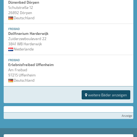
Dünenbad Dörpen
Schulstraße 12
26892 Dörpen
Deutschland
FREIBAD
Dolfinarium Harderwijk
Zuiderzeeboulevard 22
3841 WB Harderwijk
Niederlande
FREIBAD
Erlebnisfreibad Uffenheim
Am Freibad
97215 Uffenheim
Deutschland
weitere Bäder anzeigen
Anzeige