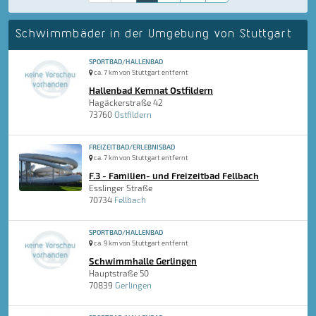
Schwimmbäder in der Umgebung von Stuttgart
SPORTBAD/HALLENBAD
ca. 7 km von Stuttgart entfernt
Hallenbad Kemnat Ostfildern
Hagäckerstraße 42
73760
Ostfildern
FREIZEITBAD/ERLEBNISBAD
ca. 7 km von Stuttgart entfernt
F.3 - Familien- und Freizeitbad Fellbach
Esslinger Straße
70734
Fellbach
SPORTBAD/HALLENBAD
ca. 9 km von Stuttgart entfernt
Schwimmhalle Gerlingen
Hauptstraße 50
70839
Gerlingen