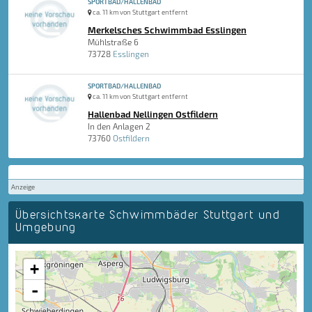
SPORTBAD/HALLENBAD
ca. 11 km von Stuttgart entfernt
Merkelsches Schwimmbad Esslingen
Mühlstraße 6
73728
Esslingen
SPORTBAD/HALLENBAD
ca. 11 km von Stuttgart entfernt
Hallenbad Nellingen Ostfildern
In den Anlagen 2
73760
Ostfildern
Anzeige
Übersichtskarte Schwimmbäder Stuttgart und
Umgebung
+
-