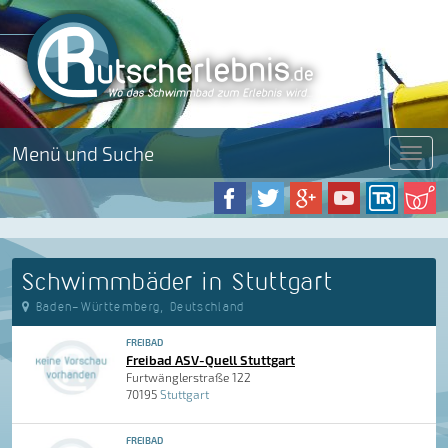
Menü und Suche
Menü
Schwimmbäder in Stuttgart
Baden-Württemberg, Deutschland
FREIBAD
Freibad ASV-Quell Stuttgart
Furtwänglerstraße 122
70195
Stuttgart
FREIBAD