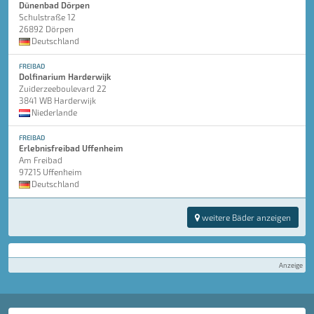
Dünenbad Dörpen
Schulstraße 12
26892 Dörpen
Deutschland
FREIBAD
Dolfinarium Harderwijk
Zuiderzeeboulevard 22
3841 WB Harderwijk
Niederlande
FREIBAD
Erlebnisfreibad Uffenheim
Am Freibad
97215 Uffenheim
Deutschland
weitere Bäder anzeigen
Anzeige