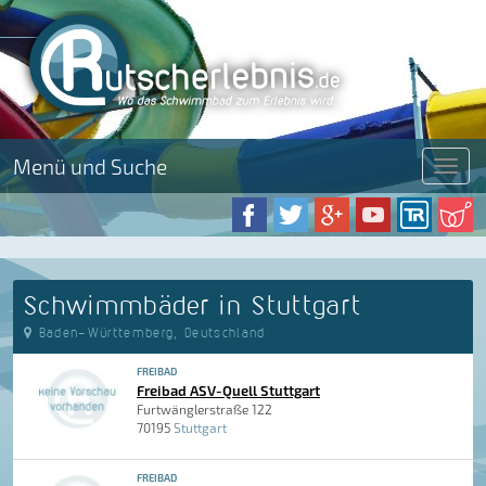
Menü und Suche
Menü
Schwimmbäder in Stuttgart
Baden-Württemberg, Deutschland
FREIBAD
Freibad ASV-Quell Stuttgart
Furtwänglerstraße 122
70195
Stuttgart
FREIBAD