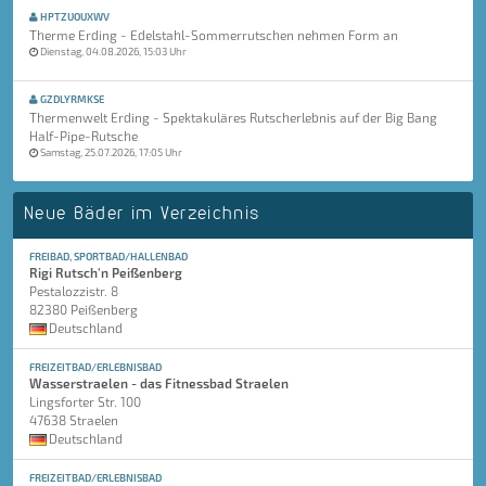
HPTZUOUXWV
Therme Erding - Edelstahl-Sommerrutschen nehmen Form an
Dienstag, 04.08.2026, 15:03 Uhr
GZDLYRMKSE
Thermenwelt Erding - Spektakuläres Rutscherlebnis auf der Big Bang
Half-Pipe-Rutsche
Samstag, 25.07.2026, 17:05 Uhr
Neue Bäder im Verzeichnis
FREIBAD, SPORTBAD/HALLENBAD
Rigi Rutsch'n Peißenberg
Pestalozzistr. 8
82380 Peißenberg
Deutschland
FREIZEITBAD/ERLEBNISBAD
Wasserstraelen - das Fitnessbad Straelen
Lingsforter Str. 100
47638 Straelen
Deutschland
FREIZEITBAD/ERLEBNISBAD