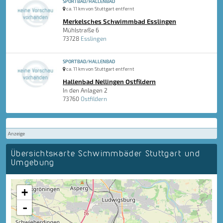
SPORTBAD/HALLENBAD
ca. 11 km von Stuttgart entfernt
Merkelsches Schwimmbad Esslingen
Mühlstraße 6
73728
Esslingen
SPORTBAD/HALLENBAD
ca. 11 km von Stuttgart entfernt
Hallenbad Nellingen Ostfildern
In den Anlagen 2
73760
Ostfildern
Anzeige
Übersichtskarte Schwimmbäder Stuttgart und
Umgebung
+
-