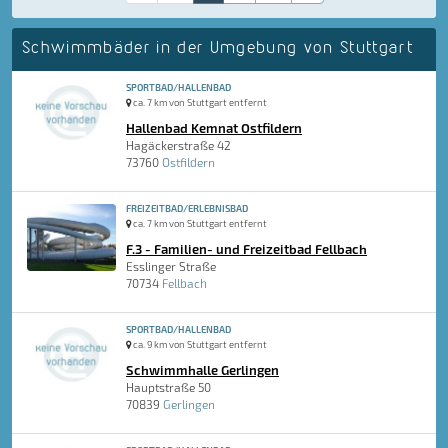
Schwimmbäder in der Umgebung von Stuttgart
SPORTBAD/HALLENBAD
ca. 7 km von Stuttgart entfernt
Hallenbad Kemnat Ostfildern
Hagäckerstraße 42
73760
Ostfildern
FREIZEITBAD/ERLEBNISBAD
ca. 7 km von Stuttgart entfernt
F.3 - Familien- und Freizeitbad Fellbach
Esslinger Straße
70734
Fellbach
SPORTBAD/HALLENBAD
ca. 9 km von Stuttgart entfernt
Schwimmhalle Gerlingen
Hauptstraße 50
70839
Gerlingen