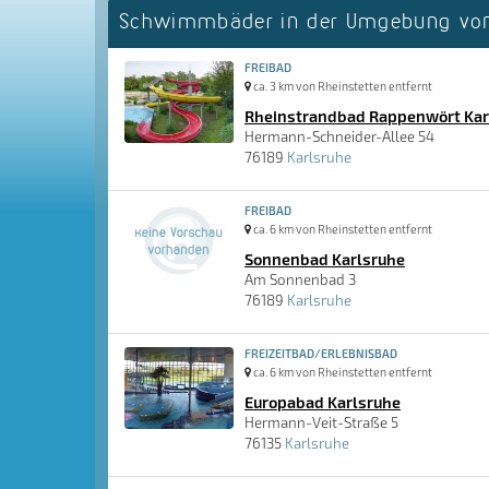
Schwimmbäder in der Umgebung von
FREIBAD
ca. 3 km von Rheinstetten entfernt
Rheinstrandbad Rappenwört Kar
Hermann-Schneider-Allee 54
76189
Karlsruhe
FREIBAD
ca. 6 km von Rheinstetten entfernt
Sonnenbad Karlsruhe
Am Sonnenbad 3
76189
Karlsruhe
FREIZEITBAD/ERLEBNISBAD
ca. 6 km von Rheinstetten entfernt
Europabad Karlsruhe
Hermann-Veit-Straße 5
76135
Karlsruhe