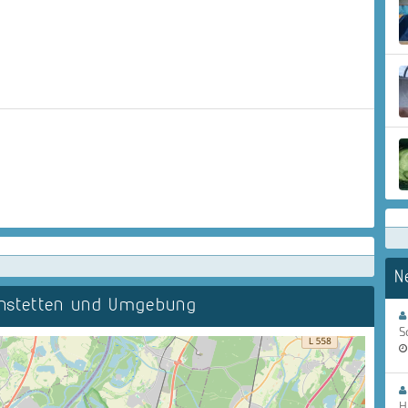
N
instetten und Umgebung
S
H