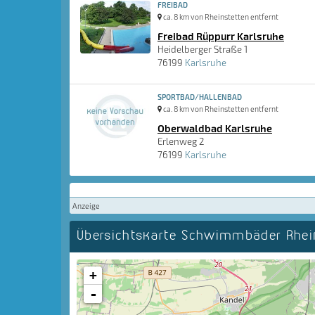
FREIBAD
ca. 8 km von Rheinstetten entfernt
Freibad Rüppurr Karlsruhe
Heidelberger Straße 1
76199
Karlsruhe
SPORTBAD/HALLENBAD
ca. 8 km von Rheinstetten entfernt
Oberwaldbad Karlsruhe
Erlenweg 2
76199
Karlsruhe
Anzeige
Übersichtskarte Schwimmbäder Rhe
+
-