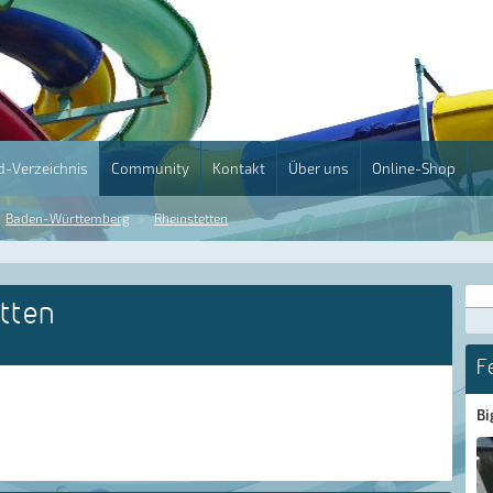
-Verzeichnis
Community
Kontakt
Über uns
Online-Shop
Baden-Württemberg
Rheinstetten
tten
F
Bi