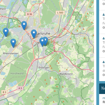
T
F
T
F
T
d
N
F
R