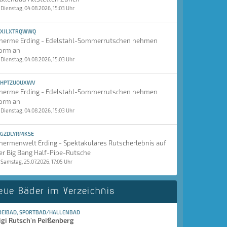
Dienstag, 04.08.2026, 15:03 Uhr
XJLXTRQWWQ
herme Erding - Edelstahl-Sommerrutschen nehmen
orm an
Dienstag, 04.08.2026, 15:03 Uhr
HPTZUOUXWV
herme Erding - Edelstahl-Sommerrutschen nehmen
orm an
Dienstag, 04.08.2026, 15:03 Uhr
GZDLYRMKSE
hermenwelt Erding - Spektakuläres Rutscherlebnis auf
er Big Bang Half-Pipe-Rutsche
Samstag, 25.07.2026, 17:05 Uhr
eue Bäder im Verzeichnis
REIBAD, SPORTBAD/HALLENBAD
igi Rutsch'n Peißenberg