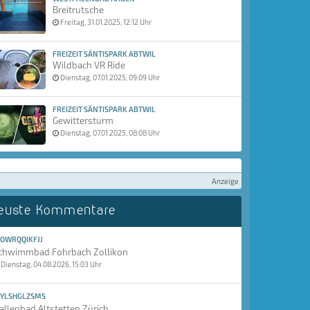
Breitrutsche
Freitag, 31.01.2025, 12:12 Uhr
FREIZEIT SÄNTISPARK ABTWIL
Wildbach VR Ride
Dienstag, 07.01.2025, 09:09 Uhr
FREIZEIT SÄNTISPARK ABTWIL
Gewittersturm
Dienstag, 07.01.2025, 08:08 Uhr
Anzeige
euste Kommentare
OWRQQIKFJJ
chwimmbad Fohrbach Zollikon
Dienstag, 04.08.2026, 15:03 Uhr
YLSHGLZSMS
allenbad Altstetten Zürich