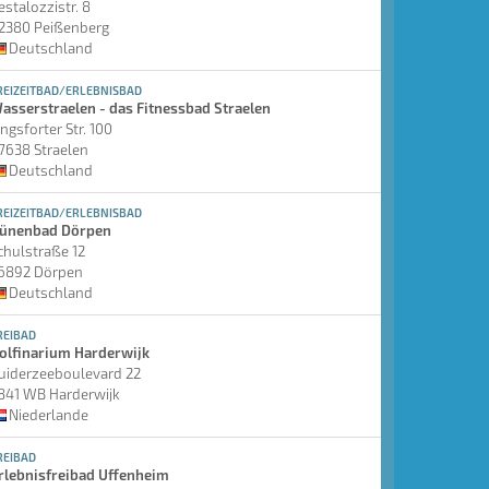
estalozzistr. 8
2380 Peißenberg
Deutschland
REIZEITBAD/ERLEBNISBAD
asserstraelen - das Fitnessbad Straelen
ingsforter Str. 100
7638 Straelen
Deutschland
REIZEITBAD/ERLEBNISBAD
ünenbad Dörpen
chulstraße 12
6892 Dörpen
Deutschland
REIBAD
olfinarium Harderwijk
uiderzeeboulevard 22
841 WB Harderwijk
Niederlande
REIBAD
rlebnisfreibad Uffenheim