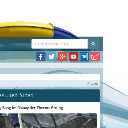
Anzeige
eatured Video
g Bang im Galaxy der Therme Erding