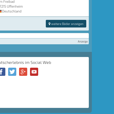
m Freibad
7215 Uffenheim
Deutschland
weitere Bäder anzeigen
Anzeige
utscherlebnis im Social Web