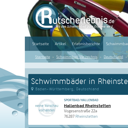
Startseite
Artikel
Erlebnisberichte
Schwimmbad
Startseite
Schwimmbad-Verzeichnis
Deutschland
Schwimmbäder in Rheinste
Baden-Württemberg, Deutschland
SPORTBAD/HALLENBAD
Hallenbad Rheinstetten
Vogesenstraße 22a
76287
Rheinstetten