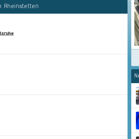
 Rheinstetten
lsruhe
N