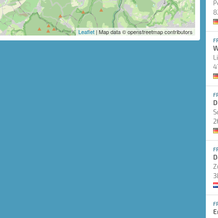
P
8
Leaflet
| Map data © openstreetmap contributors
F
W
L
4
F
D
S
2
F
D
Z
3
F
E