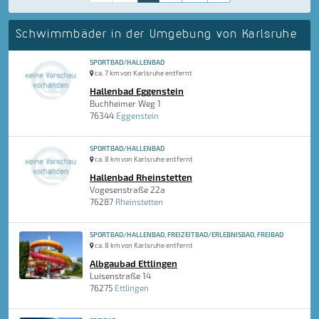
Schwimmbäder in der Umgebung von Karlsruhe
SPORTBAD/HALLENBAD
ca. 7 km von Karlsruhe entfernt
Hallenbad Eggenstein
Buchheimer Weg 1
76344
Eggenstein
SPORTBAD/HALLENBAD
ca. 8 km von Karlsruhe entfernt
Hallenbad Rheinstetten
Vogesenstraße 22a
76287
Rheinstetten
SPORTBAD/HALLENBAD, FREIZEITBAD/ERLEBNISBAD, FREIBAD
ca. 8 km von Karlsruhe entfernt
Albgaubad Ettlingen
Luisenstraße 14
76275
Ettlingen