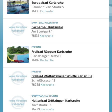
Europabad Karlsruhe
Hermann-Veit-Straße 5
76135
Karlsruhe
SPORTBAD/HALLENBAD
Fächerbad Karlsruhe
Am Sportpark 1
76131
Karlsruhe
FREIBAD
Freibad Rüppurr Karlsruhe
Heidelberger Straße 1
76199
Karlsruhe
FREIBAD
Freibad Wolfartsweier Wölfle Karlsruhe
Schloßbergstr. 12
76228
Karlsruhe
SPORTBAD/HALLENBAD
Hallenbad Grötzingen Karlsruhe
Kirchstraße 13
76229
Karlsruhe