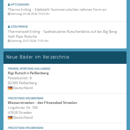
HPTZUOUXWV
Therme Erding - Edelstahl-Sommerrutschen nehmen Form an
Dienstag, 04.08.2026, 15:03 Uhr
GZDLYRMKSE
Thermenwelt Erding - Spektakuläres Rutscherlebnis auf der Big Bang
Half-Pipe-Rutsche
Samstag, 25.07.2026, 17:05 Uhr
Neue Bäder im Verzeichnis
FREIBAD, SPORTBAD/HALLENBAD
Rigi Rutsch'n Peißenberg
Pestalozzistr. 8
82380 Peißenberg
Deutschland
FREIZEITBAD/ERLEBNISBAD
Wasserstraelen - das Fitnessbad Straelen
Lingsforter Str. 100
47638 Straelen
Deutschland
FREIZEITBAD/ERLEBNISBAD