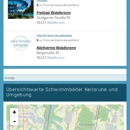
FREIBAD
ca. 11 km von Karlsruhe entfernt
Freibad Waldbronn
Stuttgarter Straße 95
76337
Waldbronn
FREIZEITBAD/ERLEBNISBAD
ca. 11 km von Karlsruhe entfernt
Albtherme Waldbronn
Bergstraße 30
76337
Waldbronn
Anzeige
Übersichtskarte Schwimmbäder Karlsruhe und
Umgebung
+
-