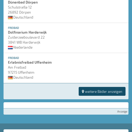
Dünenbad Dörpen
Schulstraße 12
26892 Dörpen
Deutschland
FREIBAD
Dolfinarium Harderwijk
Zuiderzeeboulevard 22
3841 WB Harderwijk
Niederlande
FREIBAD
Erlebnisfreibad Uffenheim
Am Freibad
97215 Uffenheim
Deutschland
weitere Bäder anzeigen
Anzeige