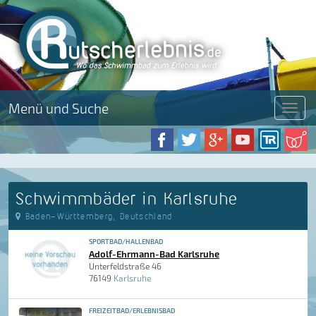
Menü und Suche
Menü
Schwimmbäder in Karlsruhe
Baden-Württemberg, Deutschland
SPORTBAD/HALLENBAD
Adolf-Ehrmann-Bad Karlsruhe
Unterfeldstraße 46
76149
Karlsruhe
FREIZEITBAD/ERLEBNISBAD