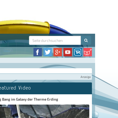
Anzeige
eatured Video
g Bang im Galaxy der Therme Erding