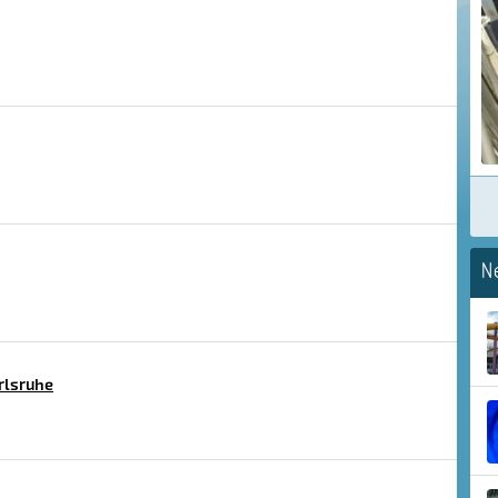
N
rlsruhe