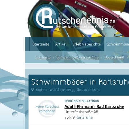
Startseite
Artikel
Erlebnisberichte
Schwimmbad
Startseite
Schwimmbad-Verzeichnis
Deutschland
Schwimmbäder in Karlsruh
Baden-Württemberg, Deutschland
SPORTBAD/HALLENBAD
Adolf-Ehrmann-Bad Karlsruhe
Unterfeldstraße 46
76149
Karlsruhe