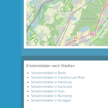
Erlebnisbäder nach Städten
Schwimmbäder in Berlin
Schwimmbäder in Frankfurt am Main
Schwimmbäder in Hamburg
Schwimmbäder in Karlsruhe
Schwimmbäder in Köln
Schwimmbäder in Nürnberg
Schwimmbäder in Stuttgart