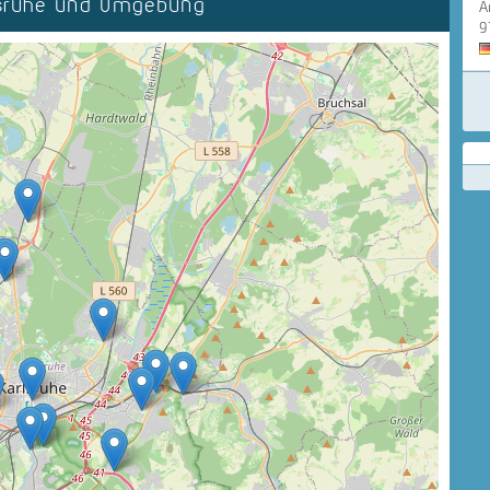
lsruhe und Umgebung
A
9