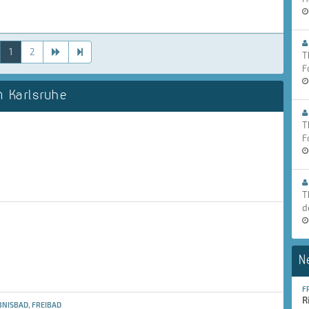
1
2
T
F
 Karlsruhe
T
F
T
d
N
F
R
NISBAD, FREIBAD