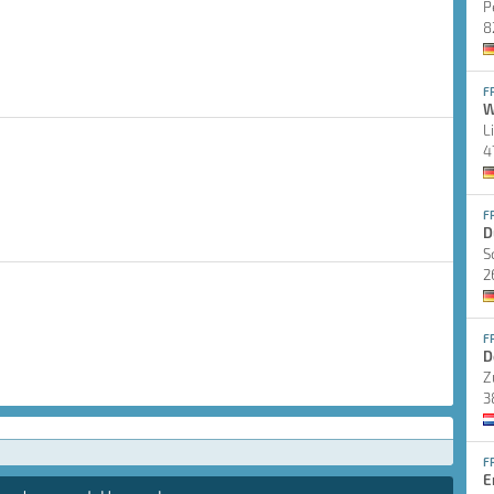
P
8
F
W
L
4
F
D
S
2
F
D
Z
3
F
E