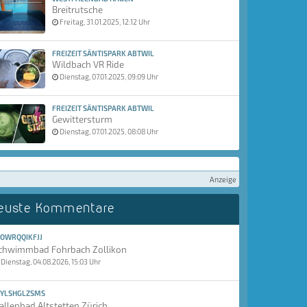
Breitrutsche
Freitag, 31.01.2025, 12:12 Uhr
FREIZEIT SÄNTISPARK ABTWIL
Wildbach VR Ride
Dienstag, 07.01.2025, 09:09 Uhr
FREIZEIT SÄNTISPARK ABTWIL
Gewittersturm
Dienstag, 07.01.2025, 08:08 Uhr
Anzeige
euste Kommentare
OWRQQIKFJJ
chwimmbad Fohrbach Zollikon
Dienstag, 04.08.2026, 15:03 Uhr
YLSHGLZSMS
allenbad Altstetten Zürich