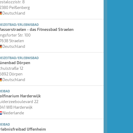
estalozzistr. 8
2380 Peißenberg
Deutschland
REIZEITBAD/ERLEBNISBAD
asserstraelen - das Fitnessbad Straelen
ingsforter Str. 100
7638 Straelen
Deutschland
REIZEITBAD/ERLEBNISBAD
ünenbad Dörpen
chulstraße 12
6892 Dörpen
Deutschland
REIBAD
olfinarium Harderwijk
uiderzeeboulevard 22
841 WB Harderwijk
Niederlande
REIBAD
rlebnisfreibad Uffenheim