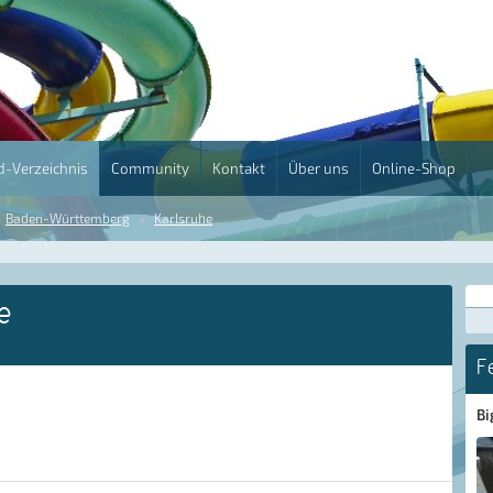
-Verzeichnis
Community
Kontakt
Über uns
Online-Shop
Baden-Württemberg
Karlsruhe
e
F
Bi