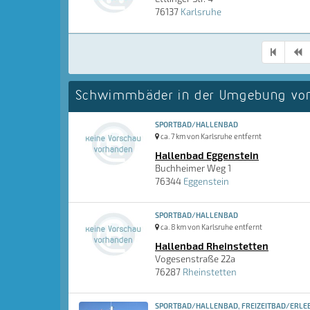
76137
Karlsruhe
Schwimmbäder in der Umgebung von
SPORTBAD/HALLENBAD
ca. 7 km von Karlsruhe entfernt
Hallenbad Eggenstein
Buchheimer Weg 1
76344
Eggenstein
SPORTBAD/HALLENBAD
ca. 8 km von Karlsruhe entfernt
Hallenbad Rheinstetten
Vogesenstraße 22a
76287
Rheinstetten
SPORTBAD/HALLENBAD, FREIZEITBAD/ERLEB