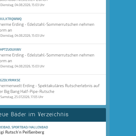
Dienstag, 04.08.2026, 15:03 Uhr
XJLXTRQWWQ
herme Erding - Edelstahl-Sommerrutschen nehmen
orm an
Dienstag, 04.08.2026, 15:03 Uhr
HPTZUOUXWV
herme Erding - Edelstahl-Sommerrutschen nehmen
orm an
Dienstag, 04.08.2026, 15:03 Uhr
GZDLYRMKSE
hermenwelt Erding - Spektakuläres Rutscherlebnis auf
er Big Bang Half-Pipe-Rutsche
Samstag, 25.07.2026, 17:05 Uhr
eue Bäder im Verzeichnis
REIBAD, SPORTBAD/HALLENBAD
igi Rutsch'n Peißenberg