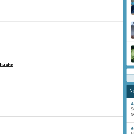
lsruhe
N
S
H