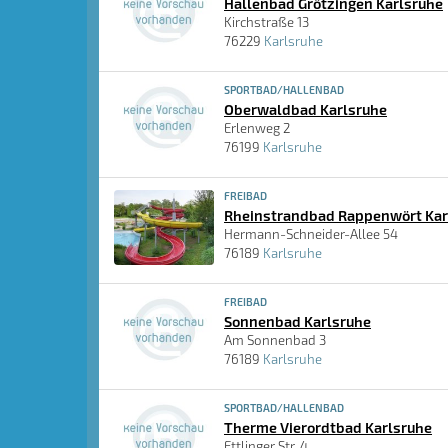
Hallenbad Grötzingen Karlsruhe
Kirchstraße 13
76229
Karlsruhe
SPORTBAD/HALLENBAD
Oberwaldbad Karlsruhe
Erlenweg 2
76199
Karlsruhe
FREIBAD
Rheinstrandbad Rappenwört Kar
Hermann-Schneider-Allee 54
76189
Karlsruhe
FREIBAD
Sonnenbad Karlsruhe
Am Sonnenbad 3
76189
Karlsruhe
SPORTBAD/HALLENBAD
Therme Vierordtbad Karlsruhe
Ettlinger Str. 4