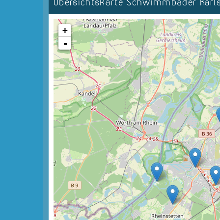
Übersichtskarte Schwimmbäder Kar
+
-