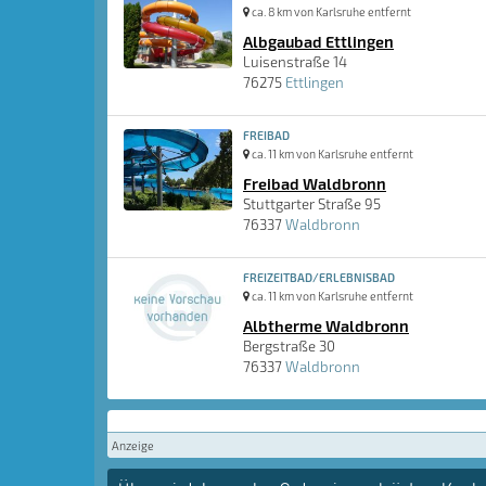
ca. 8 km von Karlsruhe entfernt
Albgaubad Ettlingen
Luisenstraße 14
76275
Ettlingen
FREIBAD
ca. 11 km von Karlsruhe entfernt
Freibad Waldbronn
Stuttgarter Straße 95
76337
Waldbronn
FREIZEITBAD/ERLEBNISBAD
ca. 11 km von Karlsruhe entfernt
Albtherme Waldbronn
Bergstraße 30
76337
Waldbronn
Anzeige