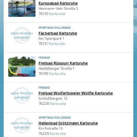
Europabad Karlsruhe
Hermann-Veit-Straße 5
76135
Karlsruhe
SPORTBAD/HALLENBAD
Fächerbad Karlsruhe
Am Sportpark 1
76131
Karlsruhe
FREIBAD
Freibad Rüppurr Karlsruhe
Heidelberger Straße 1
76199
Karlsruhe
FREIBAD
Freibad Wolfartsweier Wölfle Karlsruhe
Schloßbergstr. 12
76228
Karlsruhe
SPORTBAD/HALLENBAD
Hallenbad Grötzingen Karlsruhe
Kirchstraße 13
76229
Karlsruhe