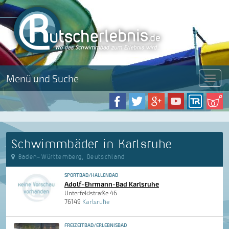
Menü und Suche
Menü
Schwimmbäder in Karlsruhe
Baden-Württemberg, Deutschland
SPORTBAD/HALLENBAD
Adolf-Ehrmann-Bad Karlsruhe
Unterfeldstraße 46
76149
Karlsruhe
FREIZEITBAD/ERLEBNISBAD