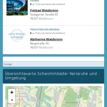
FREIBAD
ca. 11 km von Karlsruhe entfernt
Freibad Waldbronn
Stuttgarter Straße 95
76337
Waldbronn
FREIZEITBAD/ERLEBNISBAD
ca. 11 km von Karlsruhe entfernt
Albtherme Waldbronn
Bergstraße 30
76337
Waldbronn
Anzeige
Übersichtskarte Schwimmbäder Karlsruhe und
Umgebung
+
-