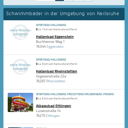
Schwimmbäder in der Umgebung von Karlsruhe
SPORTBAD/HALLENBAD
ca. 7 km von Karlsruhe entfernt
Hallenbad Eggenstein
Buchheimer Weg 1
76344
Eggenstein
SPORTBAD/HALLENBAD
ca. 8 km von Karlsruhe entfernt
Hallenbad Rheinstetten
Vogesenstraße 22a
76287
Rheinstetten
SPORTBAD/HALLENBAD, FREIZEITBAD/ERLEBNISBAD, FREIBAD
ca. 8 km von Karlsruhe entfernt
Albgaubad Ettlingen
Luisenstraße 14
76275
Ettlingen