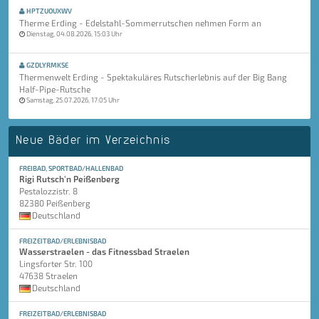
HPTZUOUXWV
Therme Erding - Edelstahl-Sommerrutschen nehmen Form an
Dienstag, 04.08.2026, 15:03 Uhr
GZDLYRMKSE
Thermenwelt Erding - Spektakuläres Rutscherlebnis auf der Big Bang
Half-Pipe-Rutsche
Samstag, 25.07.2026, 17:05 Uhr
Neue Bäder im Verzeichnis
FREIBAD, SPORTBAD/HALLENBAD
Rigi Rutsch'n Peißenberg
Pestalozzistr. 8
82380 Peißenberg
Deutschland
FREIZEITBAD/ERLEBNISBAD
Wasserstraelen - das Fitnessbad Straelen
Lingsforter Str. 100
47638 Straelen
Deutschland
FREIZEITBAD/ERLEBNISBAD