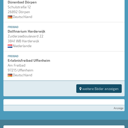
Dünenbad Dörpen
Schulstraße 12
26892 Dörpen
Deutschland
FREIBAD
Dolfinarium Harderwijk
Zuiderzeeboulevard 22
3841 WB Harderwijk
Niederlande
FREIBAD
Erlebnisfreibad Uffenheim
Am Freibad
97215 Uffenheim
Deutschland
weitere Bäder anzeigen
Anzeige