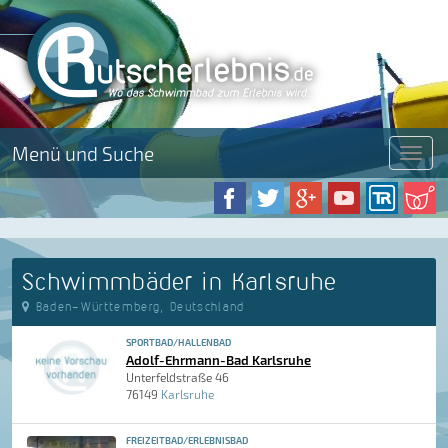
Menü und Suche
Menü
Schwimmbäder in Karlsruhe
Baden-Württemberg, Deutschland
SPORTBAD/HALLENBAD
Adolf-Ehrmann-Bad Karlsruhe
Unterfeldstraße 46
76149
Karlsruhe
FREIZEITBAD/ERLEBNISBAD