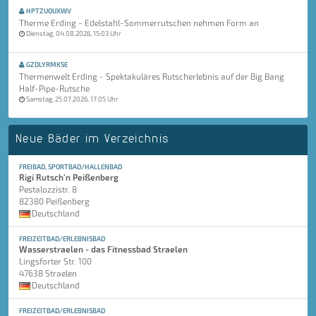
HPTZUOUXWV
Therme Erding - Edelstahl-Sommerrutschen nehmen Form an
Dienstag, 04.08.2026, 15:03 Uhr
GZDLYRMKSE
Thermenwelt Erding - Spektakuläres Rutscherlebnis auf der Big Bang
Half-Pipe-Rutsche
Samstag, 25.07.2026, 17:05 Uhr
Neue Bäder im Verzeichnis
FREIBAD, SPORTBAD/HALLENBAD
Rigi Rutsch'n Peißenberg
Pestalozzistr. 8
82380 Peißenberg
Deutschland
FREIZEITBAD/ERLEBNISBAD
Wasserstraelen - das Fitnessbad Straelen
Lingsforter Str. 100
47638 Straelen
Deutschland
FREIZEITBAD/ERLEBNISBAD