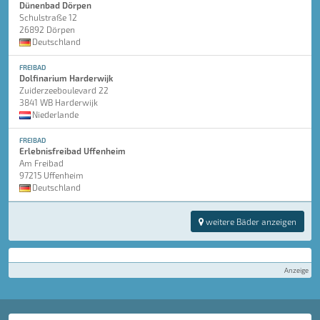
Dünenbad Dörpen
Schulstraße 12
26892 Dörpen
Deutschland
FREIBAD
Dolfinarium Harderwijk
Zuiderzeeboulevard 22
3841 WB Harderwijk
Niederlande
FREIBAD
Erlebnisfreibad Uffenheim
Am Freibad
97215 Uffenheim
Deutschland
weitere Bäder anzeigen
Anzeige