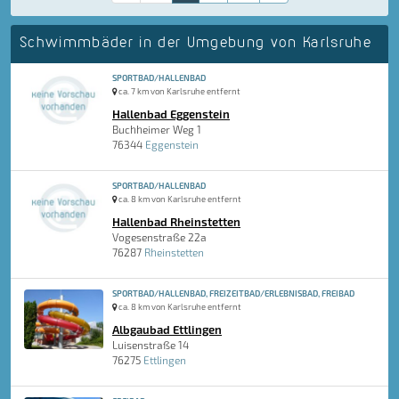
Schwimmbäder in der Umgebung von Karlsruhe
SPORTBAD/HALLENBAD
ca. 7 km von Karlsruhe entfernt
Hallenbad Eggenstein
Buchheimer Weg 1
76344
Eggenstein
SPORTBAD/HALLENBAD
ca. 8 km von Karlsruhe entfernt
Hallenbad Rheinstetten
Vogesenstraße 22a
76287
Rheinstetten
SPORTBAD/HALLENBAD, FREIZEITBAD/ERLEBNISBAD, FREIBAD
ca. 8 km von Karlsruhe entfernt
Albgaubad Ettlingen
Luisenstraße 14
76275
Ettlingen