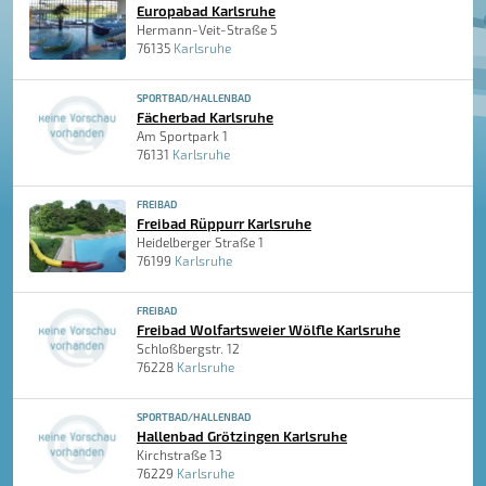
Europabad Karlsruhe
Hermann-Veit-Straße 5
76135
Karlsruhe
SPORTBAD/HALLENBAD
Fächerbad Karlsruhe
Am Sportpark 1
76131
Karlsruhe
FREIBAD
Freibad Rüppurr Karlsruhe
Heidelberger Straße 1
76199
Karlsruhe
FREIBAD
Freibad Wolfartsweier Wölfle Karlsruhe
Schloßbergstr. 12
76228
Karlsruhe
SPORTBAD/HALLENBAD
Hallenbad Grötzingen Karlsruhe
Kirchstraße 13
76229
Karlsruhe