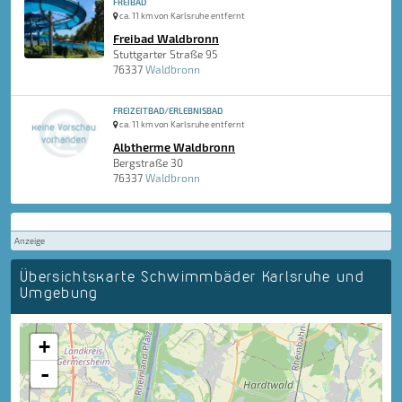
FREIBAD
ca. 11 km von Karlsruhe entfernt
Freibad Waldbronn
Stuttgarter Straße 95
76337
Waldbronn
FREIZEITBAD/ERLEBNISBAD
ca. 11 km von Karlsruhe entfernt
Albtherme Waldbronn
Bergstraße 30
76337
Waldbronn
Anzeige
Übersichtskarte Schwimmbäder Karlsruhe und
Umgebung
+
-