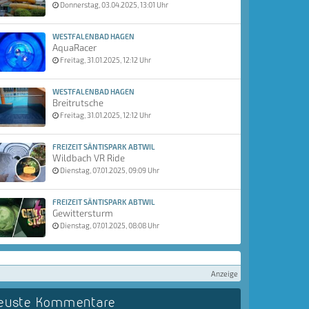
Donnerstag, 03.04.2025, 13:01 Uhr
WESTFALENBAD HAGEN
AquaRacer
Freitag, 31.01.2025, 12:12 Uhr
WESTFALENBAD HAGEN
Breitrutsche
Freitag, 31.01.2025, 12:12 Uhr
FREIZEIT SÄNTISPARK ABTWIL
Wildbach VR Ride
Dienstag, 07.01.2025, 09:09 Uhr
FREIZEIT SÄNTISPARK ABTWIL
Gewittersturm
Dienstag, 07.01.2025, 08:08 Uhr
Anzeige
euste Kommentare