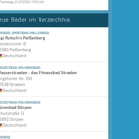
Samstag, 25.07.2026, 17:05 Uhr
eue Bäder im Verzeichnis
REIBAD, SPORTBAD/HALLENBAD
igi Rutsch'n Peißenberg
estalozzistr. 8
2380 Peißenberg
Deutschland
REIZEITBAD/ERLEBNISBAD
asserstraelen - das Fitnessbad Straelen
ingsforter Str. 100
7638 Straelen
Deutschland
REIZEITBAD/ERLEBNISBAD
ünenbad Dörpen
chulstraße 12
6892 Dörpen
Deutschland
REIBAD