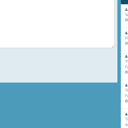
S
H
T
F
T
F
T
d