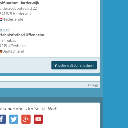
olfinarium Harderwijk
uiderzeeboulevard 22
841 WB Harderwijk
Niederlande
REIBAD
rlebnisfreibad Uffenheim
m Freibad
7215 Uffenheim
Deutschland
weitere Bäder anzeigen
Anzeige
utscherlebnis im Social Web