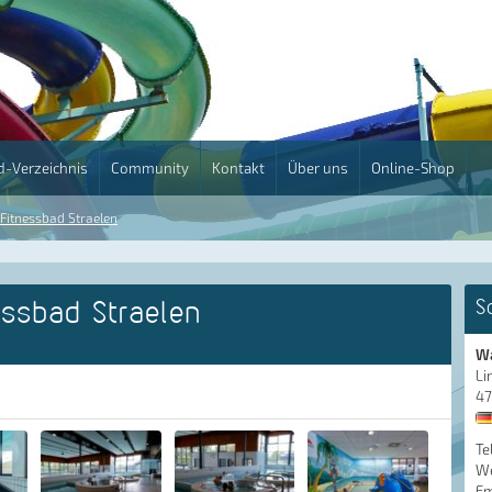
-Verzeichnis
Community
Kontakt
Über uns
Online-Shop
Fitnessbad Straelen
essbad Straelen
S
Wa
Li
47
Te
We
Em