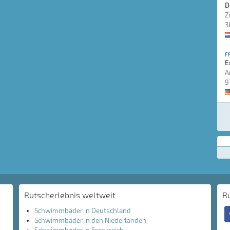
D
Z
3
F
E
A
9
Rutscherlebnis weltweit
R
Schwimmbäder in Deutschland
Schwimmbäder in den Niederlanden