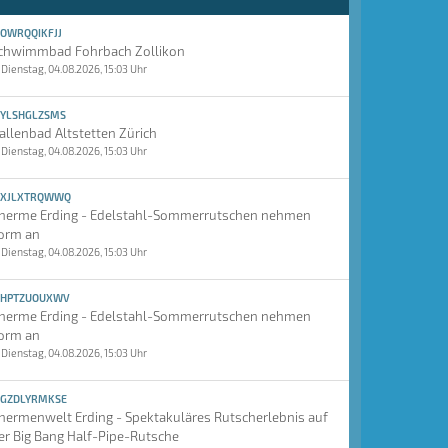
OWRQQIKFJJ
chwimmbad Fohrbach Zollikon
Dienstag, 04.08.2026, 15:03 Uhr
YLSHGLZSMS
allenbad Altstetten Zürich
Dienstag, 04.08.2026, 15:03 Uhr
XJLXTRQWWQ
herme Erding - Edelstahl-Sommerrutschen nehmen
orm an
Dienstag, 04.08.2026, 15:03 Uhr
HPTZUOUXWV
herme Erding - Edelstahl-Sommerrutschen nehmen
orm an
Dienstag, 04.08.2026, 15:03 Uhr
GZDLYRMKSE
hermenwelt Erding - Spektakuläres Rutscherlebnis auf
er Big Bang Half-Pipe-Rutsche