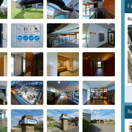
F
Bi
N