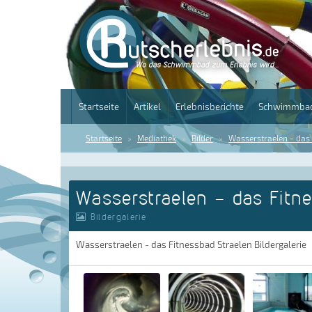
Startseite
Artikel
Erlebnisberichte
Schwimmbad
Startseite
Mediathek
Bilder
Wasserstraelen - das 
Wasserstraelen - das Fitn
Bildergalerie
Wasserstraelen - das Fitnessbad Straelen Bildergalerie