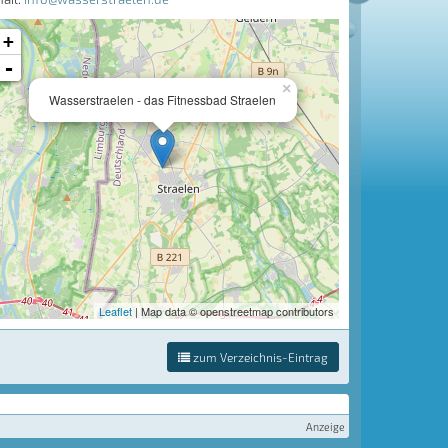
+
-
×
Wasserstraelen - das Fitnessbad Straelen
Leaflet
| Map data © openstreetmap contributors
zum Verzeichnis-Eintrag
Anzeige